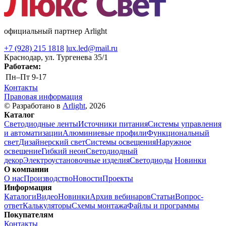
официальный партнер Arlight
+7 (928) 215 1818
lux.led@mail.ru
Краснодар, ул. Тургенева 35/1
Работаем:
Пн–Пт
9-17
Контакты
Правовая информация
© Разработано в
Arlight
, 2026
Каталог
Светодиодные ленты
Источники питания
Системы управления
и автоматизации
Алюминиевые профили
Функциональный
свет
Дизайнерский свет
Системы освещения
Наружное
освещение
Гибкий неон
Светодиодный
декор
Электроустановочные изделия
Светодиоды
Новинки
О компании
О нас
Производство
Новости
Проекты
Информация
Каталоги
Видео
Новинки
Архив вебинаров
Статьи
Вопрос-
ответ
Калькуляторы
Схемы монтажа
Файлы и программы
Покупателям
Контакты