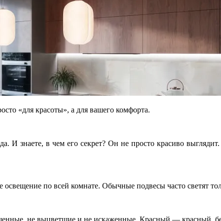
осто «для красоты», а для вашего комфорта.
. И знаете, в чем его секрет? Он не просто красиво выглядит.
е освещение по всей комнате. Обычные подвесы часто светят то
енные, не выцветшие и не искаженные. Красный — красный, б