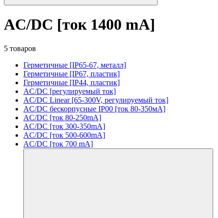
AC/DC [ток 1400 mA]
5 товаров
Герметичные [IP65-67, металл]
Герметичные [IP67, пластик]
Герметичные [IP44, пластик]
AC/DC [регулируемый ток]
AC/DC Linear [65-300V, регулируемый ток]
AC/DC бескорпусные IP00 [ток 80-350мА]
AC/DC [ток 80-250mA]
AC/DC [ток 300-350mA]
AC/DC [ток 500-600mA]
AC/DC [ток 700 mA]