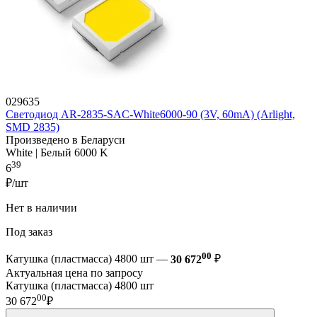
029635
Светодиод AR-2835-SAC-White6000-90 (3V, 60mA) (Arlight,
SMD 2835)
Произведено в Беларуси
White | Белый 6000 K
39
6
₽/шт
Нет в наличии
Под заказ
00
Катушка (пластмасса) 4800 шт —
30 672
₽
Актуальная цена по запросу
Катушка (пластмасса) 4800 шт
00
30 672
₽