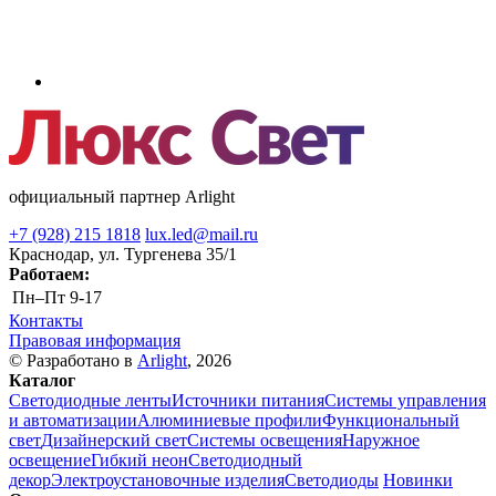
официальный партнер Arlight
+7 (928) 215 1818
lux.led@mail.ru
Краснодар, ул. Тургенева 35/1
Работаем:
Пн–Пт
9-17
Контакты
Правовая информация
© Разработано в
Arlight
, 2026
Каталог
Светодиодные ленты
Источники питания
Системы управления
и автоматизации
Алюминиевые профили
Функциональный
свет
Дизайнерский свет
Системы освещения
Наружное
освещение
Гибкий неон
Светодиодный
декор
Электроустановочные изделия
Светодиоды
Новинки