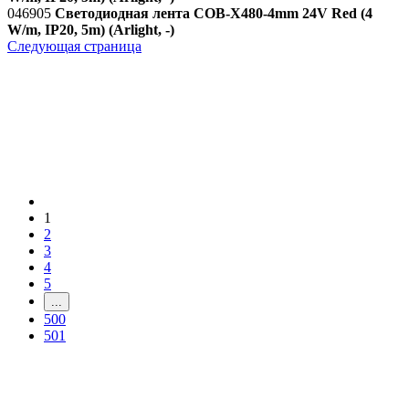
046905
Светодиодная лента COB-X480-4mm 24V Red (4
W/m, IP20, 5m) (Arlight, -)
Следующая страница
1
2
3
4
5
...
500
501