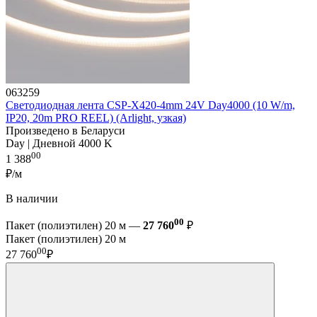
063259
Светодиодная лента CSP-X420-4mm 24V Day4000 (10 W/m,
IP20, 20m PRO REEL) (Arlight, узкая)
Произведено в Беларуси
Day | Дневной 4000 K
00
1 388
₽/м
В наличии
00
Пакет (полиэтилен) 20 м —
27 760
₽
Пакет (полиэтилен) 20 м
00
27 760
₽