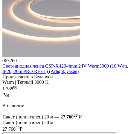
063260
Светодиодная лента CSP-X420-4mm 24V Warm3000 (10 W/m,
IP20, 20m PRO REEL) (Arlight, узкая)
Произведено в Беларуси
Warm | Тёплый 3000 K
00
1 388
₽/м
В наличии
00
Пакет (полиэтилен) 20 м —
27 760
₽
Пакет (полиэтилен) 20 м
00
27 760
₽