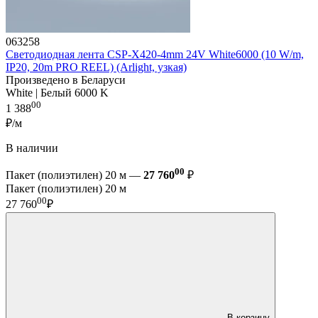
063258
Светодиодная лента CSP-X420-4mm 24V White6000 (10 W/m,
IP20, 20m PRO REEL) (Arlight, узкая)
Произведено в Беларуси
White | Белый 6000 K
00
1 388
₽/м
В наличии
00
Пакет (полиэтилен) 20 м —
27 760
₽
Пакет (полиэтилен) 20 м
00
27 760
₽
В корзину