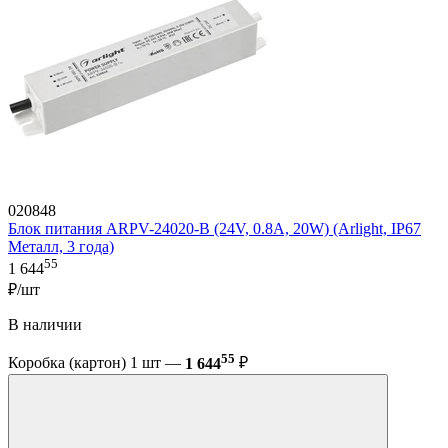
020848
Блок питания ARPV-24020-B (24V, 0.8A, 20W) (Arlight, IP67
Металл, 3 года)
55
1 644
₽/шт
В наличии
55
Коробка (картон) 1 шт —
1 644
₽