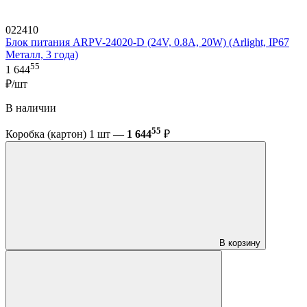
022410
Блок питания ARPV-24020-D (24V, 0.8A, 20W) (Arlight, IP67
Металл, 3 года)
55
1 644
₽/шт
В наличии
55
Коробка (картон) 1 шт —
1 644
₽
В корзину