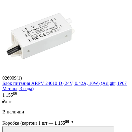
026909(1)
Блок питания ARPV-24010-D (24V, 0.42A, 10W) (Arlight, IP67
Металл, 3 года)
89
1 155
₽/шт
В наличии
89
Коробка (картон) 1 шт —
1 155
₽