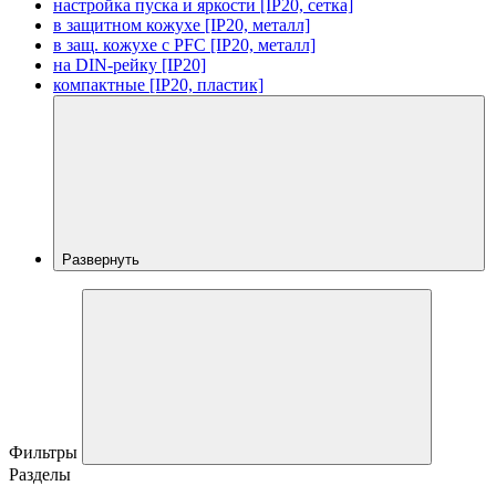
настройка пуска и яркости [IP20, сетка]
в защитном кожухе [IP20, металл]
в защ. кожухе с PFC [IP20, металл]
на DIN-рейку [IP20]
компактные [IP20, пластик]
Развернуть
Фильтры
Разделы