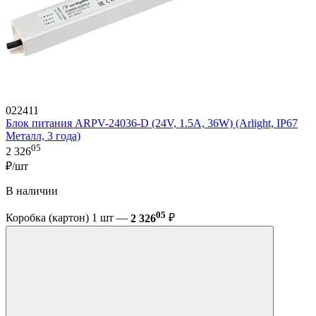
022411
Блок питания ARPV-24036-D (24V, 1.5A, 36W) (Arlight, IP67
Металл, 3 года)
05
2 326
₽/шт
В наличии
05
Коробка (картон) 1 шт —
2 326
₽