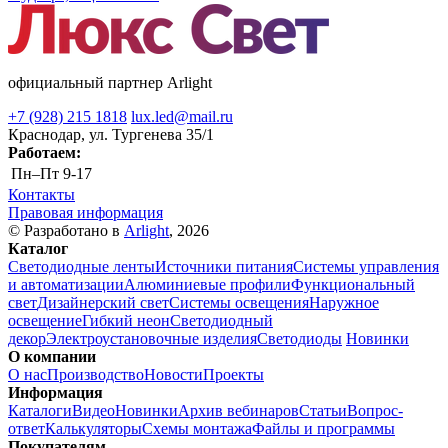
официальный партнер Arlight
+7 (928) 215 1818
lux.led@mail.ru
Краснодар, ул. Тургенева 35/1
Работаем:
Пн–Пт
9-17
Контакты
Правовая информация
© Разработано в
Arlight
, 2026
Каталог
Светодиодные ленты
Источники питания
Системы управления
и автоматизации
Алюминиевые профили
Функциональный
свет
Дизайнерский свет
Системы освещения
Наружное
освещение
Гибкий неон
Светодиодный
декор
Электроустановочные изделия
Светодиоды
Новинки
О компании
О нас
Производство
Новости
Проекты
Информация
Каталоги
Видео
Новинки
Архив вебинаров
Статьи
Вопрос-
ответ
Калькуляторы
Схемы монтажа
Файлы и программы
Покупателям