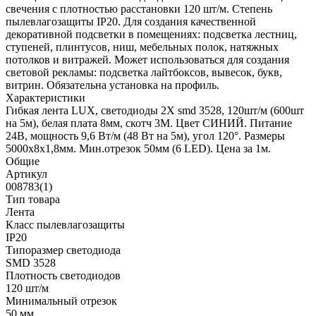
свечения с плотностью расстановки 120 шт/м. Степень
пылевлагозащиты IP20. Для создания качественной
декоративной подсветки в помещениях: подсветка лестниц,
ступеней, плинтусов, ниш, мебельных полок, натяжных
потолков и витражей. Может использоваться для создания
световой рекламы: подсветка лайтбоксов, вывесок, букв,
витрин. Обязательна установка на профиль.
Характеристики
Гибкая лента LUX, светодиоды 2X smd 3528, 120шт/м (600шт
на 5м), белая плата 8мм, скотч 3М. Цвет СИНИЙ. Питание
24В, мощность 9,6 Вт/м (48 Вт на 5м), угол 120°. Размеры
5000х8х1,8мм. Мин.отрезок 50мм (6 LED). Цена за 1м.
Общие
Артикул
008783(1)
Тип товара
Лента
Класс пылевлагозащиты
IP20
Типоразмер светодиода
SMD 3528
Плотность светодиодов
120 шт/м
Минимальный отрезок
50 мм