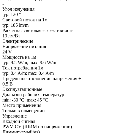
-
Угол излучения
typ: 120 °
Световой поток на 1м
typ: 185 lm/m
Расчетная световая эффективность
19 лм/Вт
Электрические
Напряжение питания
24 V
Мощность на 1м
typ: 9.5 W/m; max: 9.6 W/m
Ток потребления 1м
typ: 0.4 A/m; max: 0.4 A/m
Предельное отклонение напряжения ±
0.5 В
Эксплуатационные
Диапазон рабочих температур
min: -30 °C; max: 45 °C
Место применения
Только в помещении
Управление
Входной сигнал
PWM СV (ШИМ по напряжению)
Диммируемый(ая)