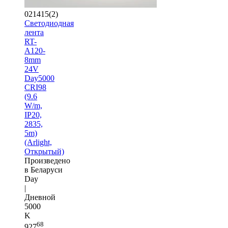
021415(2)
Светодиодная
лента
RT-
A120-
8mm
24V
Day5000
CRI98
(9.6
W/m,
IP20,
2835,
5m)
(Arlight,
Открытый)
Произведено
в Беларуси
Day
|
Дневной
5000
K
68
927