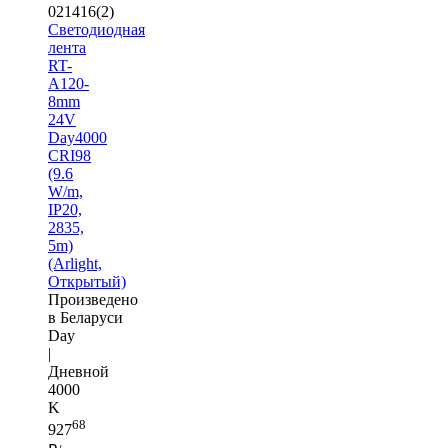
021416(2)
Светодиодная
лента
RT-
A120-
8mm
24V
Day4000
CRI98
(9.6
W/m,
IP20,
2835,
5m)
(Arlight,
Открытый)
Произведено
в Беларуси
Day
|
Дневной
4000
K
68
927