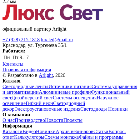
2.2 мм
официальный партнер Arlight
+7 (928) 215 1818
lux.led@mail.ru
Краснодар, ул. Тургенева 35/1
Работаем:
Пн–Пт
9-17
Контакты
Правовая информация
© Разработано в
Arlight
, 2026
Каталог
Светодиодные ленты
Источники питания
Системы управления
и автоматизации
Алюминиевые профили
Функциональный
свет
Дизайнерский свет
Системы освещения
Наружное
освещение
Гибкий неон
Светодиодный
декор
Электроустановочные изделия
Светодиоды
Новинки
О компании
О нас
Производство
Новости
Проекты
Информация
Каталоги
Видео
Новинки
Архив вебинаров
Статьи
Вопрос-
ответ
Калькуляторы
Схемы монтажа
Файлы и программы