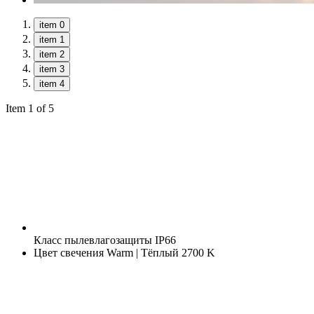
item 0
item 1
item 2
item 3
item 4
Item 1 of 5
Класс пылевлагозащиты
IP66
Цвет свечения
Warm | Тёплый 2700 K