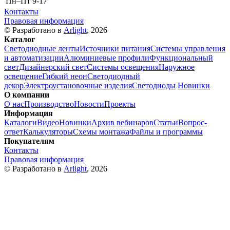
Пн–Пт
9-17
Контакты
Правовая информация
© Разработано в
Arlight
, 2026
Каталог
Светодиодные ленты
Источники питания
Системы управления
и автоматизации
Алюминиевые профили
Функциональный
свет
Дизайнерский свет
Системы освещения
Наружное
освещение
Гибкий неон
Светодиодный
декор
Электроустановочные изделия
Светодиоды
Новинки
О компании
О нас
Производство
Новости
Проекты
Информация
Каталоги
Видео
Новинки
Архив вебинаров
Статьи
Вопрос-
ответ
Калькуляторы
Схемы монтажа
Файлы и программы
Покупателям
Контакты
Правовая информация
© Разработано в
Arlight
, 2026