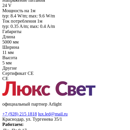
Напряжение питания
24 V
Мощность на 1м
typ: 8.4 W/m; max: 9.6 W/m
Ток потребления 1м
typ: 0.35 A/m; max: 0.4 A/m
Габариты
Длина
5000 мм
Ширина
11 мм
Высота
5 мм
Другие
Сертификат CE
CE
официальный партнер Arlight
+7 (928) 215 1818
lux.led@mail.ru
Краснодар, ул. Тургенева 35/1
Работаем: