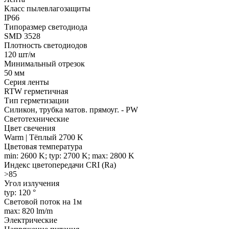
Класс пылевлагозащиты
IP66
Типоразмер светодиода
SMD 3528
Плотность светодиодов
120 шт/м
Минимальный отрезок
50 мм
Серия ленты
RTW герметичная
Тип герметизации
Силикон, трубка матов. прямоуг. - PW
Светотехнические
Цвет свечения
Warm | Тёплый 2700 K
Цветовая температура
min: 2600 K; typ: 2700 K; max: 2800 K
Индекс цветопередачи CRI (Ra)
>85
Угол излучения
typ: 120 °
Световой поток на 1м
max: 820 lm/m
Электрические