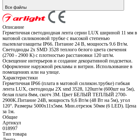
Все файлы
Описание
Герметичная светодиодная лента серии LUX шириной 11 мм в
матовой силиконовой трубке с высокой степенью
пылевлагозащиты IP66. Питание 24 В, мощность 9.6 Вт/м.
Светодиоды 2х SMD 3528 теплого белого цвета свечения
(2700 - 2900 К) с плотностью расстановки 120 шт/м.
Освещение интерьеров и создание декоративной подсветки.
Оформление наружной рекламы и витрин. Использование в
помещениях или на улице.
Характеристики
Герметичная IP66 (плата в матовой силикон.трубке) гибкая
лента LUX, светодиоды 2X smd 3528, 120шт/м (600шт на 5м),
белая плата 8мм, скотч 3М. Цвет БЕЛЫЙ ТЕПЛЫЙ 2700-
2900K.Питание 24В, мощность 9,6 Вт/м (48 Вт на 5м), угол
120°. Размеры 5000х11х5мм. Мин.отрезок 50мм (6 LED). Цена
за 1м.
Общие
Артикул
018997
Тип товара
Лента