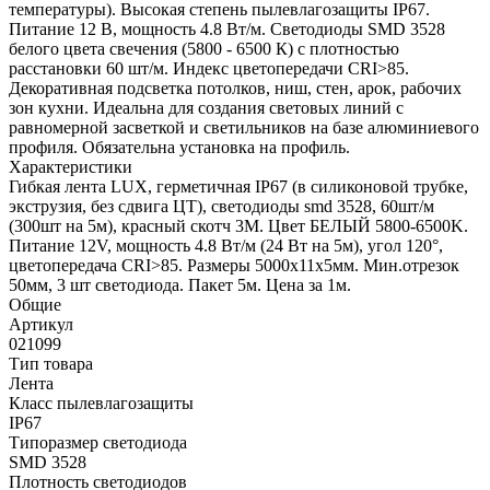
температуры). Высокая степень пылевлагозащиты IP67.
Питание 12 В, мощность 4.8 Вт/м. Светодиоды SMD 3528
белого цвета свечения (5800 - 6500 К) с плотностью
расстановки 60 шт/м. Индекс цветопередачи CRI>85.
Декоративная подсветка потолков, ниш, стен, арок, рабочих
зон кухни. Идеальна для создания световых линий с
равномерной засветкой и светильников на базе алюминиевого
профиля. Обязательна установка на профиль.
Характеристики
Гибкая лента LUX, герметичная IP67 (в силиконовой трубке,
экструзия, без сдвига ЦТ), светодиоды smd 3528, 60шт/м
(300шт на 5м), красный скотч 3М. Цвет БЕЛЫЙ 5800-6500K.
Питание 12V, мощность 4.8 Вт/м (24 Вт на 5м), угол 120°,
цветопередача CRI>85. Размеры 5000х11x5мм. Мин.отрезок
50мм, 3 шт светодиода. Пакет 5м. Цена за 1м.
Общие
Артикул
021099
Тип товара
Лента
Класс пылевлагозащиты
IP67
Типоразмер светодиода
SMD 3528
Плотность светодиодов