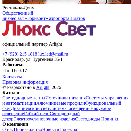
Ростов-на-Дону
Общественный
Бизнес-зал «Горизонт» аэропорта Платов
официальный партнер Arlight
+7 (928) 215 1818
lux.led@mail.ru
Краснодар, ул. Тургенева 35/1
Работаем:
Пн–Пт
9-17
Контакты
Правовая информация
© Разработано в
Arlight
, 2026
Каталог
Светодиодные ленты
Источники питания
Системы управления
и автоматизации
Алюминиевые профили
Функциональный
свет
Дизайнерский свет
Системы освещения
Наружное
освещение
Гибкий неон
Светодиодный
декор
Электроустановочные изделия
Светодиоды
Новинки
О компании
О нас
Производство
Новости
Проекты