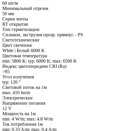
60 шт/м
Минимальный отрезок
50 мм
Серия ленты
RT открытая
Тип герметизации
Силикон, экструзия прозр. прямоуг. - PS
Светотехнические
Цвет свечения
White | Белый 6000 K
Цветовая температура
min: 5800 K; typ: 6000 K; max: 6500 K
Индекс цветопередачи CRI (Ra)
>85
Угол излучения
typ: 120 °
Световой поток на 1м
max: 410 lm/m
Электрические
Напряжение питания
12 V
Мощность на 1м
min: 4 W/m; max: 4.8 W/m
Ток потребления 1м
min: 0.33 A/m; max: 0.4 A/m