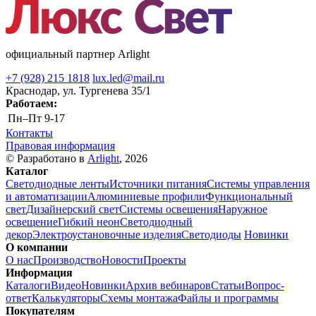
официальный партнер Arlight
+7 (928) 215 1818
lux.led@mail.ru
Краснодар, ул. Тургенева 35/1
Работаем:
Пн–Пт
9-17
Контакты
Правовая информация
© Разработано в
Arlight
, 2026
Каталог
Светодиодные ленты
Источники питания
Системы управления
и автоматизации
Алюминиевые профили
Функциональный
свет
Дизайнерский свет
Системы освещения
Наружное
освещение
Гибкий неон
Светодиодный
декор
Электроустановочные изделия
Светодиоды
Новинки
О компании
О нас
Производство
Новости
Проекты
Информация
Каталоги
Видео
Новинки
Архив вебинаров
Статьи
Вопрос-
ответ
Калькуляторы
Схемы монтажа
Файлы и программы
Покупателям