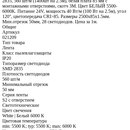
2835, 560 шт/м (1400шт на 2.5м), белая плата 85 мм с
монтажными отверстиями, скотч 3М. Цвет БЕЛЫЙ 5500-
6000K. Питание 24V, мощность 40 Вт/м (100 Вт на 2.5м), угол
120°, цветопередача CRI>85. Размеры 2500х85x1.5мм.
Мин.отрезок 50мм, 28 светодиодов. Цена за 1м.
Общие
Артикул
021209
Тип товара
Лента
Класс пылевлагозащиты
IP20
Типоразмер светодиода
SMD 2835
Плотность светодиодов
560 шт/м
Минимальный отрезок
50 мм
Серия ленты
S2 с отверстием
Светотехнические
Цвет свечения
White | Белый 6000 K
Цветовая температура
min: 5500 K; typ: 5500 K; max: 6000 K