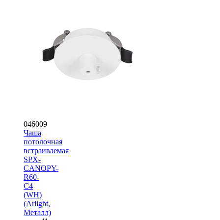
046009
Чаша
потолочная
встраиваемая
SPX-
CANOPY-
R60-
C4
(WH)
(Arlight,
Металл)