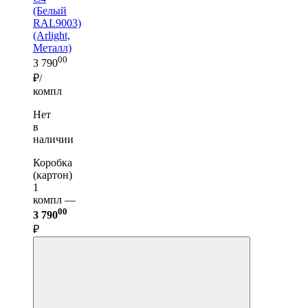
(Белый
RAL9003)
(Arlight,
Металл)
00
3 790
₽/
компл
Нет
в
наличии
Коробка
(картон)
1
компл —
00
3 790
₽