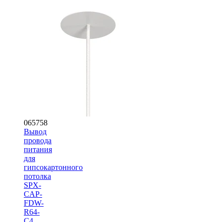
065758
Вывод
провода
питания
для
гипсокартонного
потолка
SPX-
CAP-
FDW-
R64-
C4