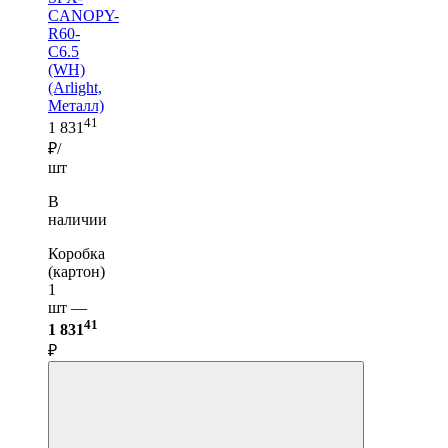
CANOPY-
R60-
C6.5
(WH)
(Arlight,
Металл)
41
1 831
₽/
шт
В
наличии
Коробка
(картон)
1
шт —
41
1 831
₽