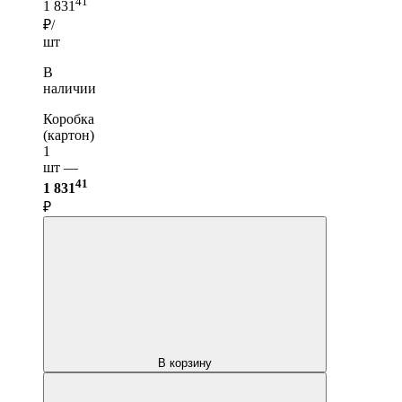
41
1 831
₽/
шт
В
наличии
Коробка
(картон)
1
шт —
41
1 831
₽
В корзину