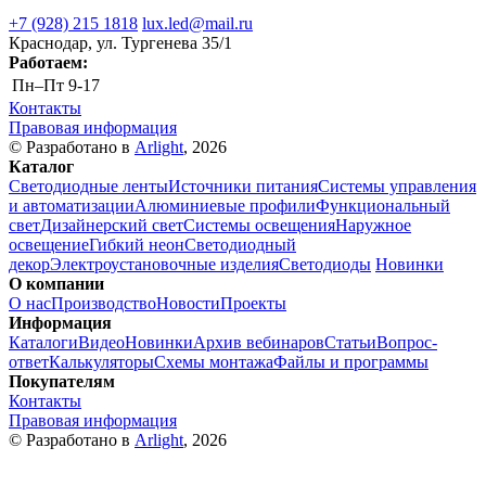
+7 (928) 215 1818
lux.led@mail.ru
Краснодар, ул. Тургенева 35/1
Работаем:
Пн–Пт
9-17
Контакты
Правовая информация
© Разработано в
Arlight
, 2026
Каталог
Светодиодные ленты
Источники питания
Системы управления
и автоматизации
Алюминиевые профили
Функциональный
свет
Дизайнерский свет
Системы освещения
Наружное
освещение
Гибкий неон
Светодиодный
декор
Электроустановочные изделия
Светодиоды
Новинки
О компании
О нас
Производство
Новости
Проекты
Информация
Каталоги
Видео
Новинки
Архив вебинаров
Статьи
Вопрос-
ответ
Калькуляторы
Схемы монтажа
Файлы и программы
Покупателям
Контакты
Правовая информация
© Разработано в
Arlight
, 2026