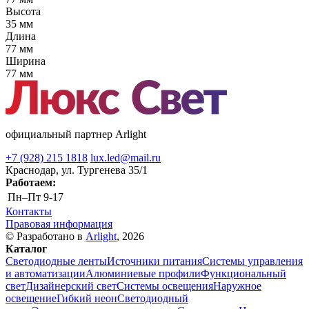
Высота
35 мм
Длина
77 мм
Ширина
77 мм
официальный партнер Arlight
+7 (928) 215 1818
lux.led@mail.ru
Краснодар, ул. Тургенева 35/1
Работаем:
Пн–Пт
9-17
Контакты
Правовая информация
© Разработано в
Arlight
, 2026
Каталог
Светодиодные ленты
Источники питания
Системы управления
и автоматизации
Алюминиевые профили
Функциональный
свет
Дизайнерский свет
Системы освещения
Наружное
освещение
Гибкий неон
Светодиодный