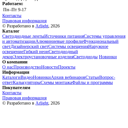
Работаем:
Пн–Пт
9-17
Контакты
Правовая информация
© Разработано в
Arlight
, 2026
Каталог
Светодиодные ленты
Источники питания
Системы управления
и автоматизации
Алюминиевые профили
Функциональный
свет
Дизайнерский свет
Системы освещения
Наружное
освещение
Гибкий неон
Светодиодный
декор
Электроустановочные изделия
Светодиоды
Новинки
О компании
О нас
Производство
Новости
Проекты
Информация
Каталоги
Видео
Новинки
Архив вебинаров
Статьи
Вопрос-
ответ
Калькуляторы
Схемы монтажа
Файлы и программы
Покупателям
Контакты
Правовая информация
© Разработано в
Arlight
, 2026