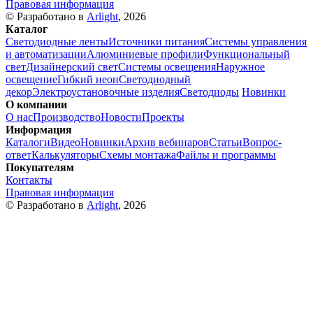
Правовая информация
© Разработано в
Arlight
, 2026
Каталог
Светодиодные ленты
Источники питания
Системы управления
и автоматизации
Алюминиевые профили
Функциональный
свет
Дизайнерский свет
Системы освещения
Наружное
освещение
Гибкий неон
Светодиодный
декор
Электроустановочные изделия
Светодиоды
Новинки
О компании
О нас
Производство
Новости
Проекты
Информация
Каталоги
Видео
Новинки
Архив вебинаров
Статьи
Вопрос-
ответ
Калькуляторы
Схемы монтажа
Файлы и программы
Покупателям
Контакты
Правовая информация
© Разработано в
Arlight
, 2026