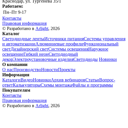
Краснодар, ул. Тургенева 35/1
Работаем:
Пн–Пт
9-17
Контакты
Правовая информация
© Разработано в
Arlight
, 2026
Каталог
Светодиодные ленты
Источники питания
Системы управления
и автоматизации
Алюминиевые профили
Функциональный
свет
Дизайнерский свет
Системы освещения
Наружное
освещение
Гибкий неон
Светодиодный
декор
Электроустановочные изделия
Светодиоды
Новинки
О компании
О нас
Производство
Новости
Проекты
Информация
Каталоги
Видео
Новинки
Архив вебинаров
Статьи
Вопрос-
ответ
Калькуляторы
Схемы монтажа
Файлы и программы
Покупателям
Контакты
Правовая информация
© Разработано в
Arlight
, 2026