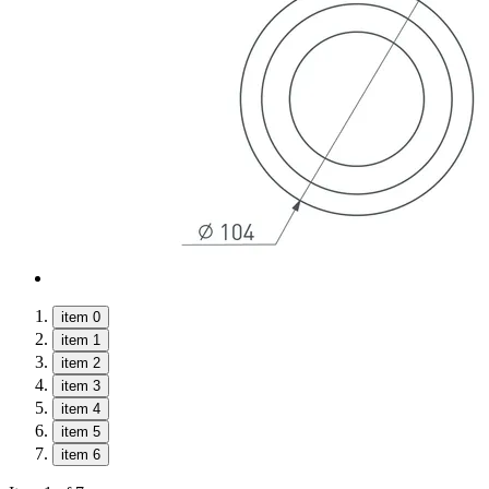
item 0
item 1
item 2
item 3
item 4
item 5
item 6