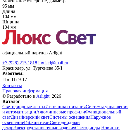
Монтажное отверстие, диаметр
95 мм
Длина
104 мм
Ширина
104 мм
официальный партнер Arlight
+7 (928) 215 1818
lux.led@mail.ru
Краснодар, ул. Тургенева 35/1
Работаем:
Пн–Пт
9-17
Контакты
Правовая информация
© Разработано в
Arlight
, 2026
Каталог
Светодиодные ленты
Источники питания
Системы управления
и автоматизации
Алюминиевые профили
Функциональный
свет
Дизайнерский свет
Системы освещения
Наружное
освещение
Гибкий неон
Светодиодный
декор
Электроустановочные изделия
Светодиоды
Новинки