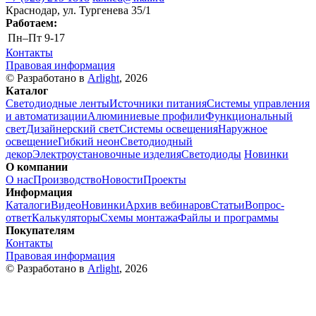
Краснодар, ул. Тургенева 35/1
Работаем:
Пн–Пт
9-17
Контакты
Правовая информация
© Разработано в
Arlight
, 2026
Каталог
Светодиодные ленты
Источники питания
Системы управления
и автоматизации
Алюминиевые профили
Функциональный
свет
Дизайнерский свет
Системы освещения
Наружное
освещение
Гибкий неон
Светодиодный
декор
Электроустановочные изделия
Светодиоды
Новинки
О компании
О нас
Производство
Новости
Проекты
Информация
Каталоги
Видео
Новинки
Архив вебинаров
Статьи
Вопрос-
ответ
Калькуляторы
Схемы монтажа
Файлы и программы
Покупателям
Контакты
Правовая информация
© Разработано в
Arlight
, 2026