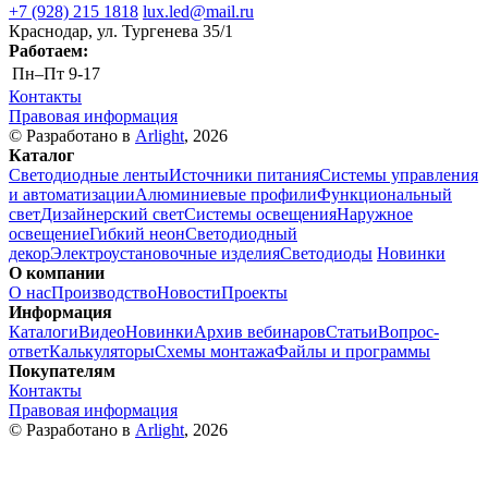
+7 (928) 215 1818
lux.led@mail.ru
Краснодар, ул. Тургенева 35/1
Работаем:
Пн–Пт
9-17
Контакты
Правовая информация
© Разработано в
Arlight
, 2026
Каталог
Светодиодные ленты
Источники питания
Системы управления
и автоматизации
Алюминиевые профили
Функциональный
свет
Дизайнерский свет
Системы освещения
Наружное
освещение
Гибкий неон
Светодиодный
декор
Электроустановочные изделия
Светодиоды
Новинки
О компании
О нас
Производство
Новости
Проекты
Информация
Каталоги
Видео
Новинки
Архив вебинаров
Статьи
Вопрос-
ответ
Калькуляторы
Схемы монтажа
Файлы и программы
Покупателям
Контакты
Правовая информация
© Разработано в
Arlight
, 2026