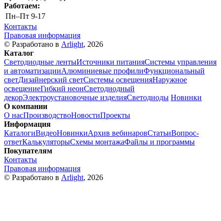
Работаем:
Пн–Пт
9-17
Контакты
Правовая информация
© Разработано в
Arlight
, 2026
Каталог
Светодиодные ленты
Источники питания
Системы управления
и автоматизации
Алюминиевые профили
Функциональный
свет
Дизайнерский свет
Системы освещения
Наружное
освещение
Гибкий неон
Светодиодный
декор
Электроустановочные изделия
Светодиоды
Новинки
О компании
О нас
Производство
Новости
Проекты
Информация
Каталоги
Видео
Новинки
Архив вебинаров
Статьи
Вопрос-
ответ
Калькуляторы
Схемы монтажа
Файлы и программы
Покупателям
Контакты
Правовая информация
© Разработано в
Arlight
, 2026