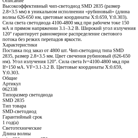
Описание
Высокоэффективный чип-светодиод SMD 2835 (размер
2.8×3.5 мм) в уникальном исполнении «рубиновый» (длина
волны 626-650 нм, цветовые координаты X:0.659, Y:0.303).
Сила света светодиода 4100-4800 мкд при рабочем токе 150
мА и прямом напряжении 3.1–3.2 В. Широкий угол излучения
120° гарантирует равномерное распределение светового
потока без резких перепадов яркости.
Характеристики
Поставка под заказ от 4800 шт. Чип-светодиод типа SMD
2835, размер 2.8×3.5 мм. Цвет свечения рубиновый (626-650
нм). Угол излучения 120°. Сила света Iv=4100-4800 мкд при
If=150 мА. VF=3.1-3.2 В. Цветовые координаты X:0.659,
Y:0.303.
Общие
Артикул
062338
Типоразмер светодиода
SMD 2835
Тип товара
SMD-светодиод
Гарантийный срок
1 год(а)
Светотехнические
Длина волны