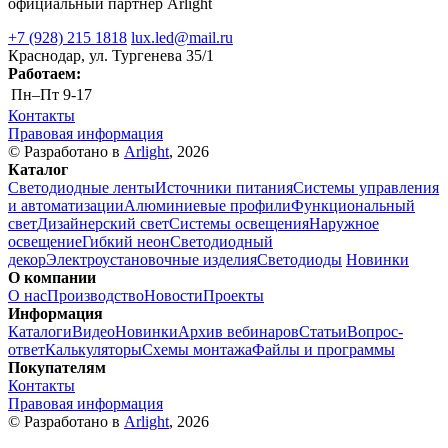
официальный партнер Arlight
+7 (928) 215 1818
lux.led@mail.ru
Краснодар, ул. Тургенева 35/1
Работаем:
Пн–Пт
9-17
Контакты
Правовая информация
© Разработано в
Arlight
, 2026
Каталог
Светодиодные ленты
Источники питания
Системы управления
и автоматизации
Алюминиевые профили
Функциональный
свет
Дизайнерский свет
Системы освещения
Наружное
освещение
Гибкий неон
Светодиодный
декор
Электроустановочные изделия
Светодиоды
Новинки
О компании
О нас
Производство
Новости
Проекты
Информация
Каталоги
Видео
Новинки
Архив вебинаров
Статьи
Вопрос-
ответ
Калькуляторы
Схемы монтажа
Файлы и программы
Покупателям
Контакты
Правовая информация
© Разработано в
Arlight
, 2026