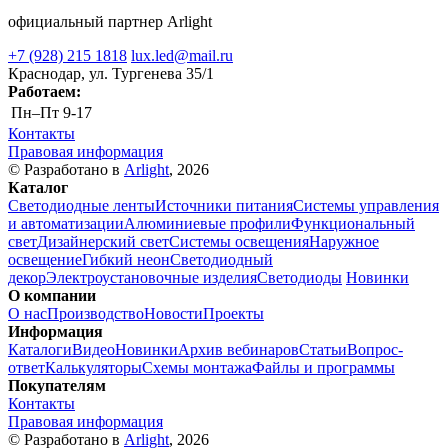
официальный партнер Arlight
+7 (928) 215 1818
lux.led@mail.ru
Краснодар, ул. Тургенева 35/1
Работаем:
Пн–Пт
9-17
Контакты
Правовая информация
© Разработано в
Arlight
, 2026
Каталог
Светодиодные ленты
Источники питания
Системы управления
и автоматизации
Алюминиевые профили
Функциональный
свет
Дизайнерский свет
Системы освещения
Наружное
освещение
Гибкий неон
Светодиодный
декор
Электроустановочные изделия
Светодиоды
Новинки
О компании
О нас
Производство
Новости
Проекты
Информация
Каталоги
Видео
Новинки
Архив вебинаров
Статьи
Вопрос-
ответ
Калькуляторы
Схемы монтажа
Файлы и программы
Покупателям
Контакты
Правовая информация
© Разработано в
Arlight
, 2026