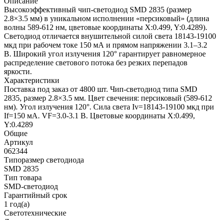
Описание
Высокоэффективный чип-светодиод SMD 2835 (размер
2.8×3.5 мм) в уникальном исполнении «персиковый» (длина
волны 589-612 нм, цветовые координаты X:0.499, Y:0.4289).
Светодиод отличается внушительной силой света 18143-19100
мкд при рабочем токе 150 мА и прямом напряжении 3.1–3.2
В. Широкий угол излучения 120° гарантирует равномерное
распределение светового потока без резких перепадов
яркости.
Характеристики
Поставка под заказ от 4800 шт. Чип-светодиод типа SMD
2835, размер 2.8×3.5 мм. Цвет свечения: персиковый (589-612
нм). Угол излучения 120°. Сила света Iv=18143-19100 мкд при
If=150 мА. VF=3.0-3.1 В. Цветовые координаты X:0.499,
Y:0.4289
Общие
Артикул
062344
Типоразмер светодиода
SMD 2835
Тип товара
SMD-светодиод
Гарантийный срок
1 год(а)
Светотехнические