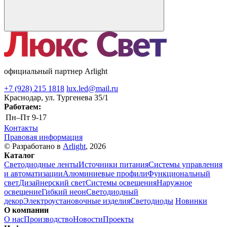
официальный партнер Arlight
+7 (928) 215 1818
lux.led@mail.ru
Краснодар, ул. Тургенева 35/1
Работаем:
Пн–Пт
9-17
Контакты
Правовая информация
© Разработано в
Arlight
, 2026
Каталог
Светодиодные ленты
Источники питания
Системы управления
и автоматизации
Алюминиевые профили
Функциональный
свет
Дизайнерский свет
Системы освещения
Наружное
освещение
Гибкий неон
Светодиодный
декор
Электроустановочные изделия
Светодиоды
Новинки
О компании
О нас
Производство
Новости
Проекты