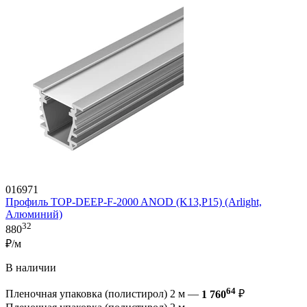
016971
Профиль TOP-DEEP-F-2000 ANOD (K13,P15) (Arlight,
Алюминий)
32
880
₽/м
В наличии
64
Пленочная упаковка (полистирол) 2 м —
1 760
₽