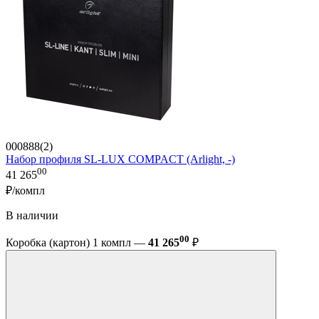
000888(2)
Набор профиля SL-LUX COMPACT (Arlight, -)
00
41 265
₽/компл
В наличии
00
Коробка (картон) 1 компл —
41 265
₽