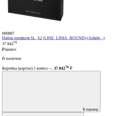
000887
Набор профиля SL, S2 (LINE, LINIA, ROUND) (Arlight, -)
76
37 842
₽/компл
В наличии
76
Коробка (картон) 1 компл —
37 842
₽
В корзину