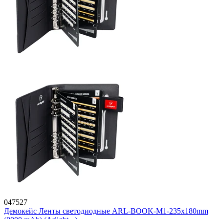
047527
Демокейс Ленты светодиодные ARL-BOOK-M1-235х180mm