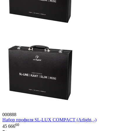
000888
Набор профиля SL-LUX COMPACT (Arlight, -)
60
45 666