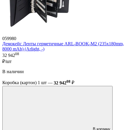
059980
Демокейс Ленты герметичные ARL-BOOK-M2 (235х180mm,
8000 mAh) (Arlight, -)
08
32 942
₽/шт
В наличии
08
Коробка (картон) 1 шт —
32 942
₽
В корзину