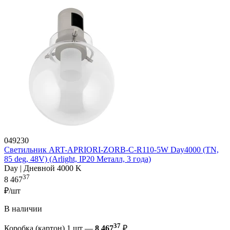
049230
Светильник ART-APRIORI-ZORB-С-R110-5W Day4000 (TN,
85 deg, 48V) (Arlight, IP20 Металл, 3 года)
Day | Дневной 4000 K
37
8 467
₽/шт
В наличии
37
Коробка (картон) 1 шт —
8 467
₽