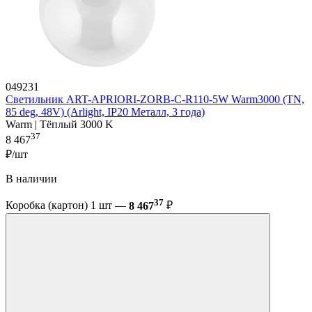
049231
Светильник ART-APRIORI-ZORB-С-R110-5W Warm3000 (TN,
85 deg, 48V) (Arlight, IP20 Металл, 3 года)
Warm | Тёплый 3000 K
37
8 467
₽/шт
В наличии
37
Коробка (картон) 1 шт —
8 467
₽