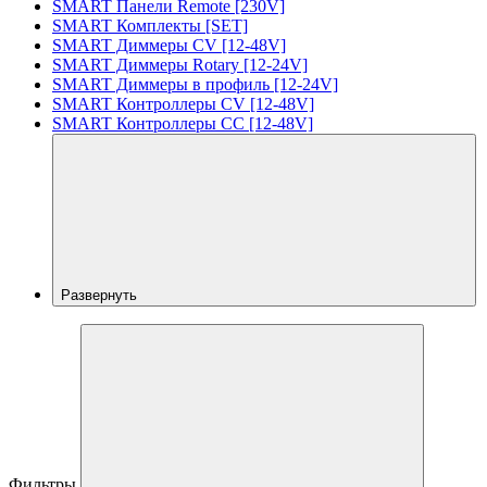
SMART Панели Remote [230V]
SMART Комплекты [SET]
SMART Диммеры CV [12-48V]
SMART Диммеры Rotary [12-24V]
SMART Диммеры в профиль [12-24V]
SMART Контроллеры CV [12-48V]
SMART Контроллеры CC [12-48V]
Развернуть
Фильтры