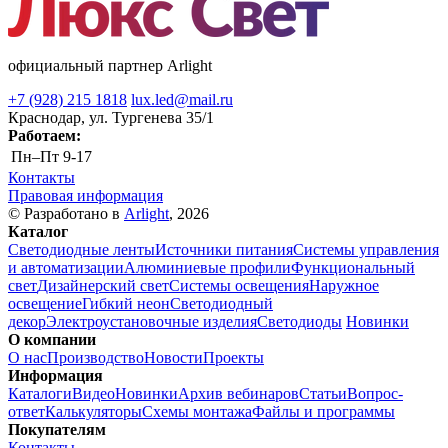
официальный партнер Arlight
+7 (928) 215 1818
lux.led@mail.ru
Краснодар, ул. Тургенева 35/1
Работаем:
Пн–Пт
9-17
Контакты
Правовая информация
© Разработано в
Arlight
, 2026
Каталог
Светодиодные ленты
Источники питания
Системы управления
и автоматизации
Алюминиевые профили
Функциональный
свет
Дизайнерский свет
Системы освещения
Наружное
освещение
Гибкий неон
Светодиодный
декор
Электроустановочные изделия
Светодиоды
Новинки
О компании
О нас
Производство
Новости
Проекты
Информация
Каталоги
Видео
Новинки
Архив вебинаров
Статьи
Вопрос-
ответ
Калькуляторы
Схемы монтажа
Файлы и программы
Покупателям
Контакты