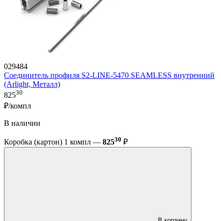
029484
Соединитель профиля S2-LINE-5470 SEAMLESS внутренний
(Arlight, Металл)
30
825
₽/компл
В наличии
30
Коробка (картон) 1 компл —
825
₽
В корзину