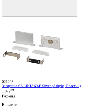
021298
Заглушка S2-LINIA69-F Silver (Arlight, Пластик)
89
1 072
₽/компл
В наличии