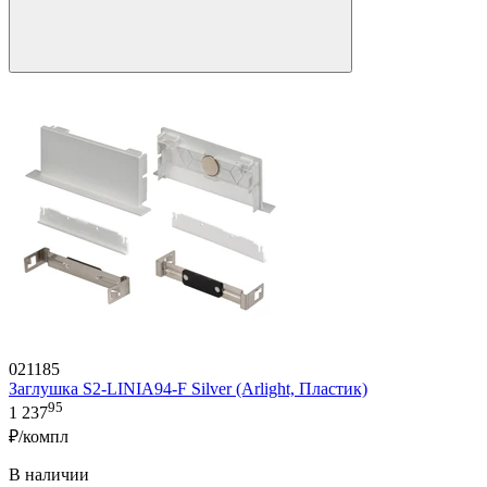
021185
Заглушка S2-LINIA94-F Silver (Arlight, Пластик)
95
1 237
₽/компл
В наличии