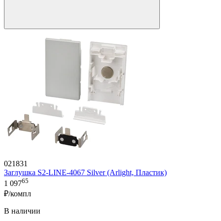
021831
Заглушка S2-LINE-4067 Silver (Arlight, Пластик)
65
1 097
₽/компл
В наличии