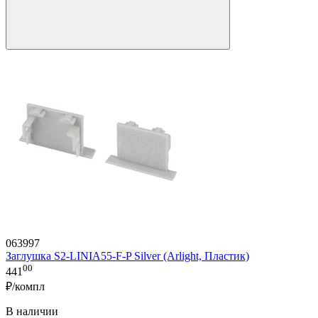
063997
Заглушка S2-LINIA55-F-P Silver (Arlight, Пластик)
00
441
₽/компл
В наличии