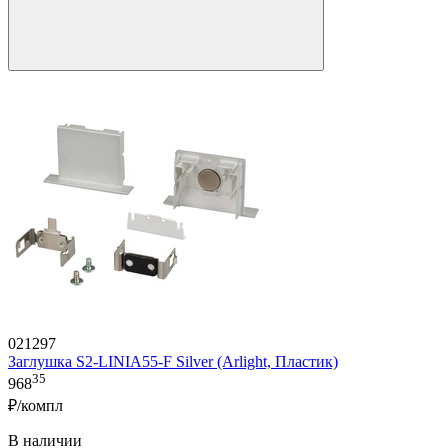
021297
Заглушка S2-LINIA55-F Silver (Arlight, Пластик)
35
968
₽/компл
В наличии