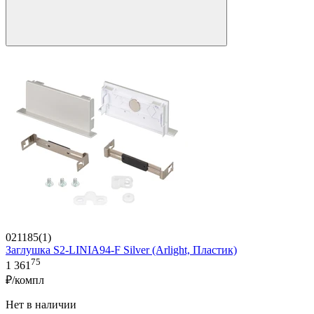
021185(1)
Заглушка S2-LINIA94-F Silver (Arlight, Пластик)
75
1 361
₽/компл
Нет в наличии