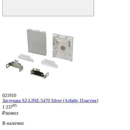
021910
Заглушка S2-LINE-5470 Silver (Arlight, Пластик)
95
1 237
₽/компл
В наличии