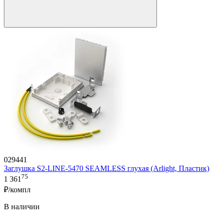
029441
Заглушка S2-LINE-5470 SEAMLESS глухая (Arlight, Пластик)
75
1 361
₽/компл
В наличии