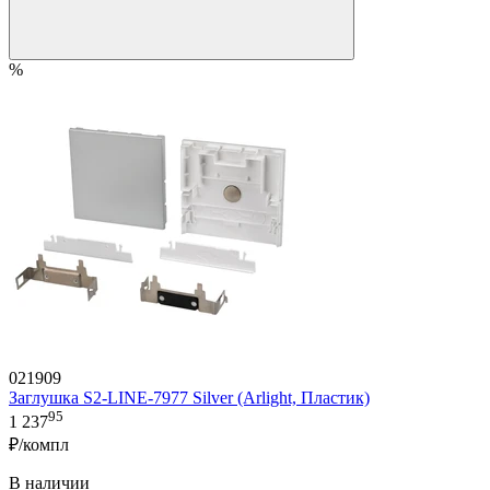
%
021909
Заглушка S2-LINE-7977 Silver (Arlight, Пластик)
95
1 237
₽/компл
В наличии