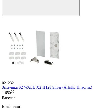
021232
Заглушка S2-WALL-X2-H128 Silver (Arlight, Пластик)
60
1 650
₽/компл
В наличии