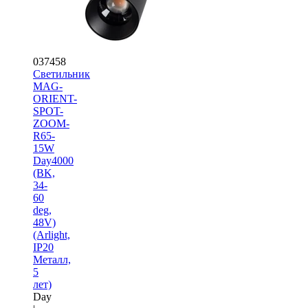
037458
Светильник
MAG-
ORIENT-
SPOT-
ZOOM-
R65-
15W
Day4000
(BK,
34-
60
deg,
48V)
(Arlight,
IP20
Металл,
5
лет)
Day