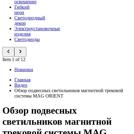
освещение
Гибкий
неон
Светодиодный
декор
Электроустановочные
изделия
Светодиоды
Item 1 of 12
Новинки
Главная
Видео
Обзор подвесных светильников магнитной трековой
системы MAG ORIENT
Обзор подвесных
светильников магнитной
трековой системы MAG