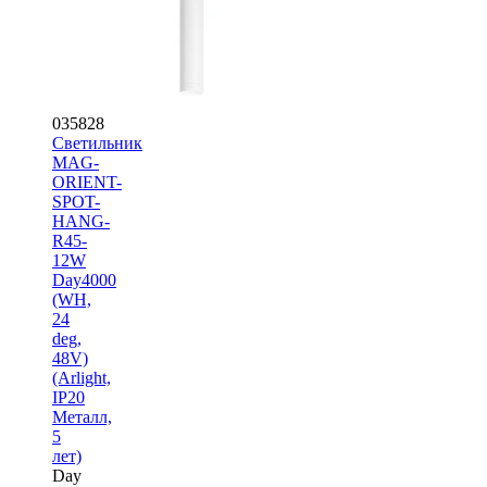
035828
Светильник
MAG-
ORIENT-
SPOT-
HANG-
R45-
12W
Day4000
(WH,
24
deg,
48V)
(Arlight,
IP20
Металл,
5
лет)
Day