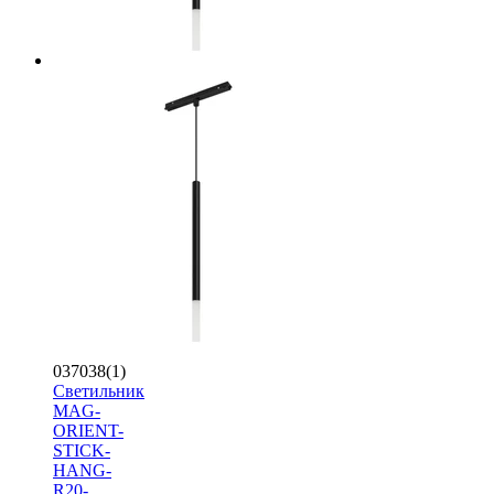
037038(1)
Светильник
MAG-
ORIENT-
STICK-
HANG-
R20-