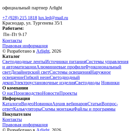
официальный партнер Arlight
+7 (928) 215 1818
lux.led@mail.ru
Краснодар, ул. Тургенева 35/1
Работаем:
Пн–Пт
9-17
Контакты
Правовая информация
© Разработано в
Arlight
, 2026
Каталог
Светодиодные ленты
Источники питания
Системы управления
и автоматизации
Алюминиевые профили
Функциональный
свет
Дизайнерский свет
Системы освещения
Наружное
освещение
Гибкий неон
Светодиодный
декор
Электроустановочные изделия
Светодиоды
Новинки
О компании
О нас
Производство
Новости
Проекты
Информация
Каталоги
Видео
Новинки
Архив вебинаров
Статьи
Вопрос-
ответ
Калькуляторы
Схемы монтажа
Файлы и программы
Покупателям
Контакты
Правовая информация
© Разработано в
Arlight
, 2026