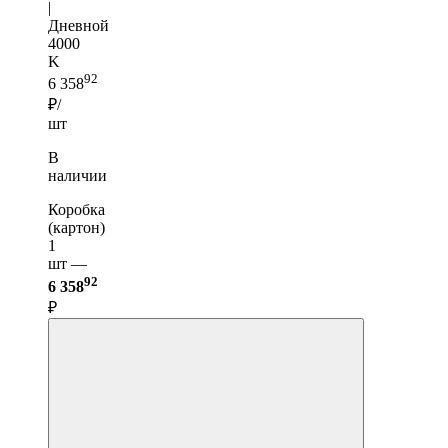
|
Дневной
4000
K
92
6 358
₽/
шт
В
наличии
Коробка
(картон)
1
шт —
92
6 358
₽