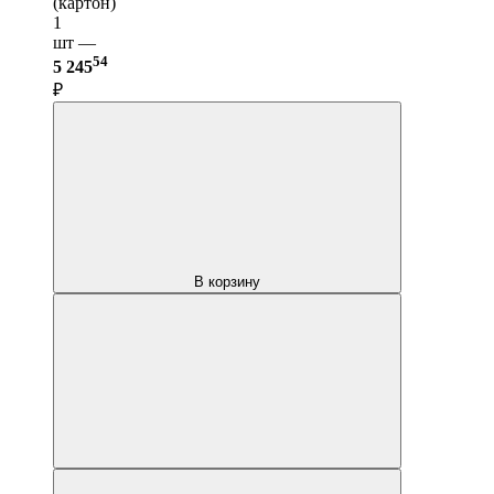
(картон)
1
шт —
54
5 245
₽
В корзину