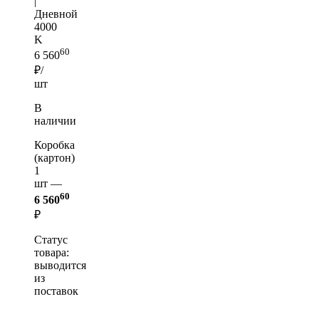
|
Дневной
4000
K
60
6 560
₽/
шт
В
наличии
Коробка
(картон)
1
шт —
60
6 560
₽
Статус
товара:
выводится
из
поставок