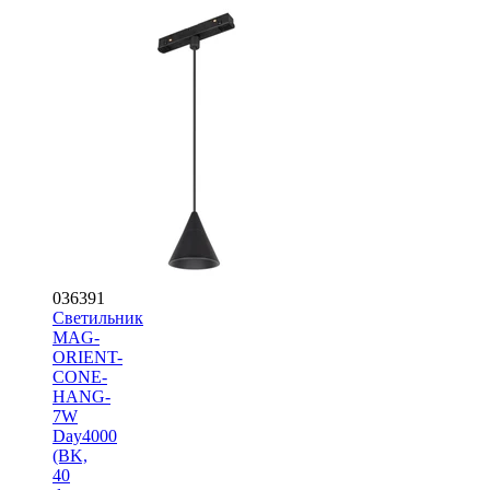
036391
Светильник
MAG-
ORIENT-
CONE-
HANG-
7W
Day4000
(BK,
40