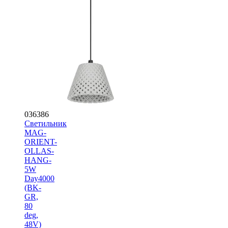
036386
Светильник
MAG-
ORIENT-
OLLAS-
HANG-
5W
Day4000
(BK-
GR,
80
deg,
48V)