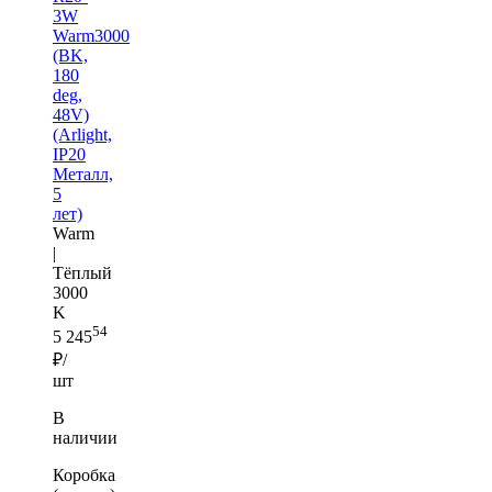
3W
Warm3000
(BK,
180
deg,
48V)
(Arlight,
IP20
Металл,
5
лет)
Warm
|
Тёплый
3000
K
54
5 245
₽/
шт
В
наличии
Коробка