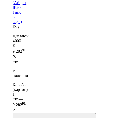
(Arlight,
IP20
Гипс,
3
года)
Day
|
Дневной
4000
K
91
9 282
₽/
шт
В
наличии
Коробка
(картон)
1
шт —
91
9 282
₽