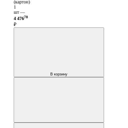
(картон)
1
шт —
78
4 476
₽
В корзину