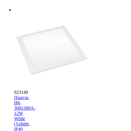
023149
Панель
IM-
300x300A-
12W
White
(Arlight,
IP40