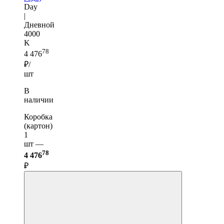
Day
|
Дневной
4000
K
78
4 476
₽/
шт
В
наличии
Коробка
(картон)
1
шт —
78
4 476
₽