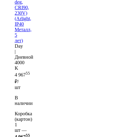
deg,
CRI90,
230V)
(Arlight,
IP40
Металл,
5
лет)
Day
|
Дневной
4000
K
55
4 967
₽/
шт
В
наличии
Коробка
(картон)
1
шт —
55
4 967