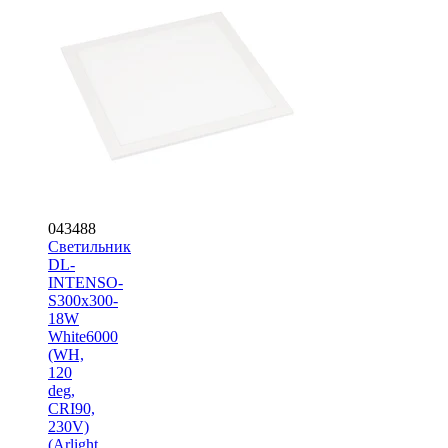
043488
Светильник
DL-
INTENSO-
S300x300-
18W
White6000
(WH,
120
deg,
CRI90,
230V)
(Arlight,