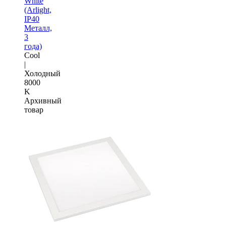
White
(Arlight,
IP40
Металл,
3
года)
Cool
|
Холодный
8000
K
Архивный
товар