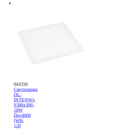
043550
Светильник
DL-
INTENSO-
S300x300-
18W
Day4000
(WH,
120