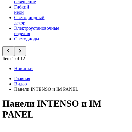
освещение
Гибкий
неон
Светодиодный
декор
Электроустановочные
изделия
Светодиоды
Item 1 of 12
Новинки
Главная
Видео
Панели INTENSO и IM PANEL
Панели INTENSO и IM
PANEL