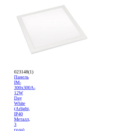
023148(1)
Панель
IM-
300x300A-
12W
Day
White
(Arlight,
IP40
Металл,
3
года)