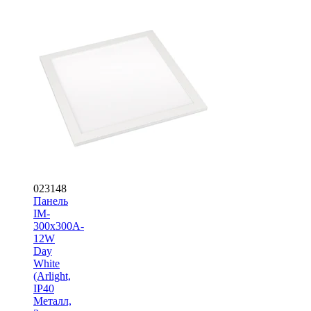
023148
Панель
IM-
300x300A-
12W
Day
White
(Arlight,
IP40
Металл,