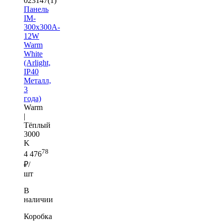
023147(1)
Панель
IM-
300x300A-
12W
Warm
White
(Arlight,
IP40
Металл,
3
года)
Warm
|
Тёплый
3000
K
78
4 476
₽/
шт
В
наличии
Коробка