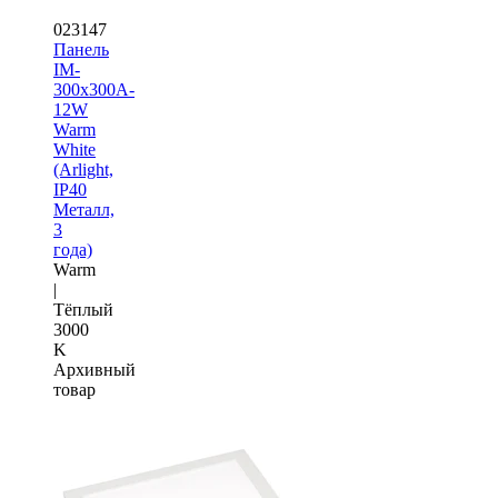
023147
Панель
IM-
300x300A-
12W
Warm
White
(Arlight,
IP40
Металл,
3
года)
Warm
|
Тёплый
3000
K
Архивный
товар