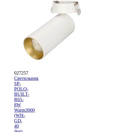
027257
Светильник
SP-
POLO-
BUILT-
R65-
8W
Warm3000
(WH-
GD,
40
deg)