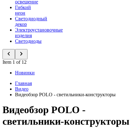
освещение
Гибкий
неон
Светодиодный
декор
Электроустановочные
изделия
Светодиоды
Item 1 of 12
Новинки
Главная
Видео
Видеобзор POLO - светильники-конструкторы
Видеобзор POLO -
светильники-конструкторы