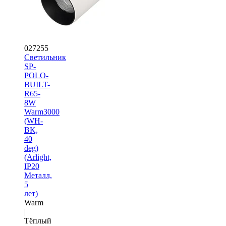
027255
Светильник
SP-
POLO-
BUILT-
R65-
8W
Warm3000
(WH-
BK,
40
deg)
(Arlight,
IP20
Металл,
5
лет)
Warm
|
Тёплый