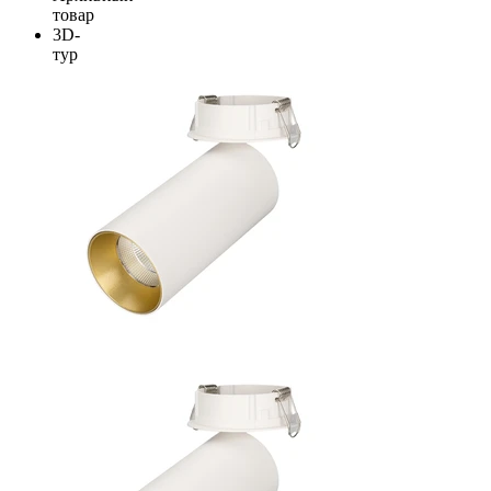
товар
3D-
тур