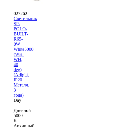
027262
Светильник
SP-
POLO-
BUILT-
R65-
8W
White5000
(WH-
WH,
40
deg)
(Arlight,
IP20
Металл,
3
года)
Day
|
Дневной
5000
K
Архивный