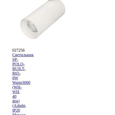
027256
Светильник
SP-
POLO-
BUILT-
R65-
8W
Warm3000
(WH-
WH,
40
deg)
(Arlight,
IP20
Металл,