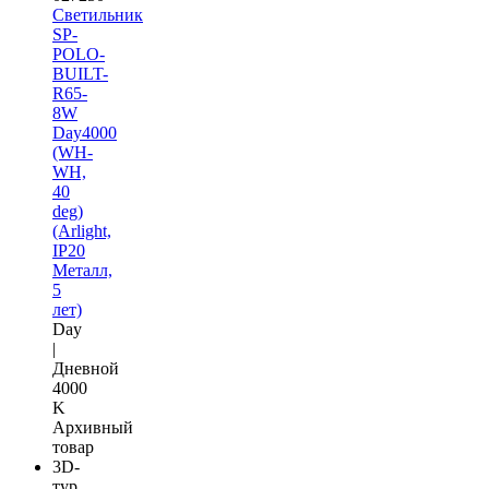
Светильник
SP-
POLO-
BUILT-
R65-
8W
Day4000
(WH-
WH,
40
deg)
(Arlight,
IP20
Металл,
5
лет)
Day
|
Дневной
4000
K
Архивный
товар
3D-
тур