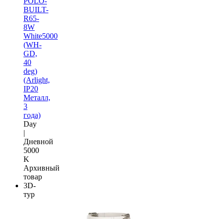
POLO-
BUILT-
R65-
8W
White5000
(WH-
GD,
40
deg)
(Arlight,
IP20
Металл,
3
года)
Day
|
Дневной
5000
K
Архивный
товар
3D-
тур