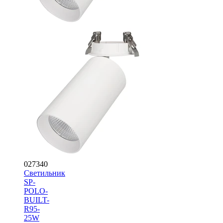
027340
Светильник
SP-
POLO-
BUILT-
R95-
25W