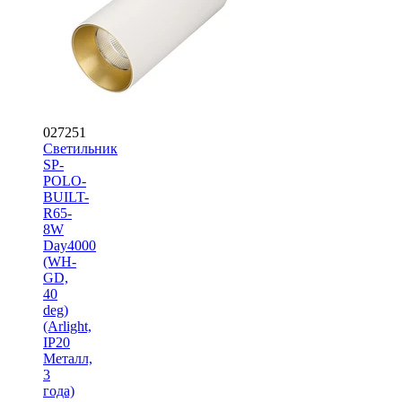
027251
Светильник
SP-
POLO-
BUILT-
R65-
8W
Day4000
(WH-
GD,
40
deg)
(Arlight,
IP20
Металл,
3
года)