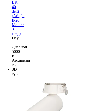
BK,
40
deg)
(Arlight,
IP20
Металл,
3
года)
Day
|
Дневной
5000
K
Архивный
товар
3D-
тур