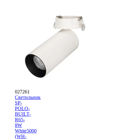
027261
Светильник
SP-
POLO-
BUILT-
R65-
8W
White5000
(WH-