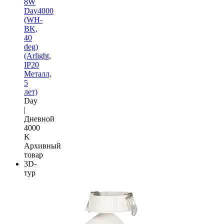
8W
Day4000
(WH-
BK,
40
deg)
(Arlight,
IP20
Металл,
5
лет)
Day
|
Дневной
4000
K
Архивный
товар
3D-
тур