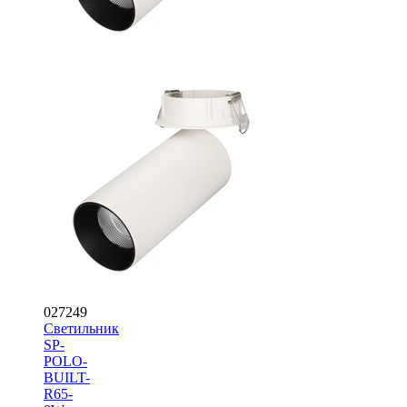
027249
Светильник
SP-
POLO-
BUILT-
R65-