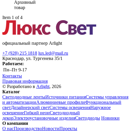
Архивный
товар
Item 1 of 4
официальный партнер Arlight
+7 (928) 215 1818
lux.led@mail.ru
Краснодар, ул. Тургенева 35/1
Работаем:
Пн–Пт
9-17
Контакты
Правовая информация
© Разработано в
Arlight
, 2026
Каталог
Светодиодные ленты
Источники питания
Системы управления
и автоматизации
Алюминиевые профили
Функциональный
свет
Дизайнерский свет
Системы освещения
Наружное
освещение
Гибкий неон
Светодиодный
декор
Электроустановочные изделия
Светодиоды
Новинки
О компании
О нас
Производство
Новости
Проекты