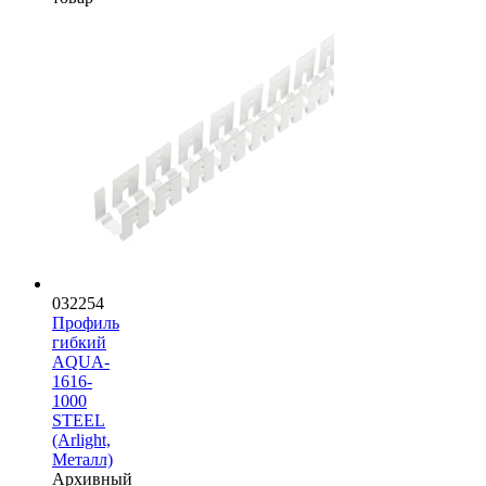
032254
Профиль
гибкий
AQUA-
1616-
1000
STEEL
(Arlight,
Металл)
Архивный