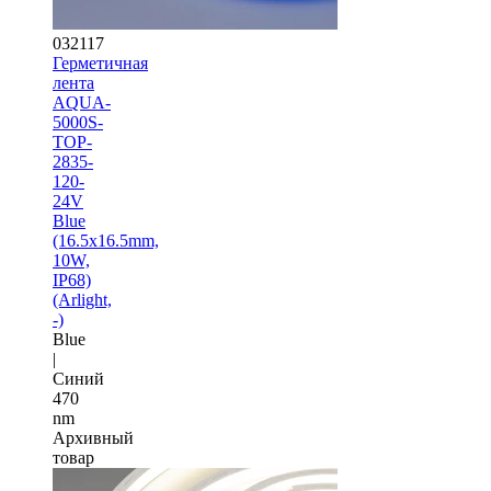
032117
Герметичная
лента
AQUA-
5000S-
TOP-
2835-
120-
24V
Blue
(16.5х16.5mm,
10W,
IP68)
(Arlight,
-)
Blue
|
Синий
470
nm
Архивный
товар