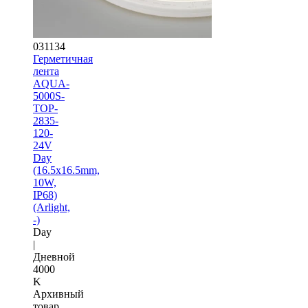
031134
Герметичная
лента
AQUA-
5000S-
TOP-
2835-
120-
24V
Day
(16.5х16.5mm,
10W,
IP68)
(Arlight,
-)
Day
|
Дневной
4000
K
Архивный
товар