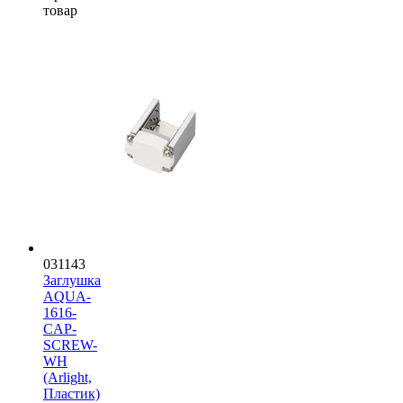
товар
031143
Заглушка
AQUA-
1616-
CAP-
SCREW-
WH
(Arlight,
Пластик)