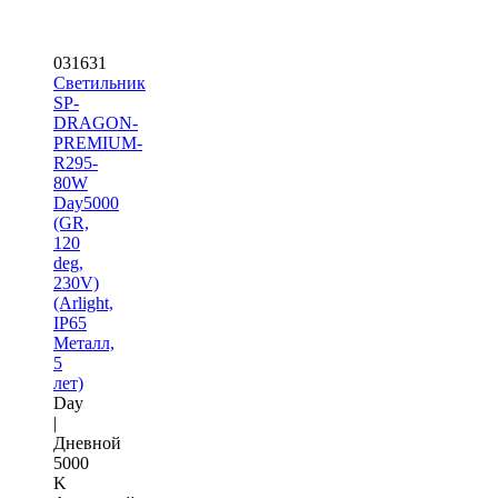
031631
Светильник
SP-
DRAGON-
PREMIUM-
R295-
80W
Day5000
(GR,
120
deg,
230V)
(Arlight,
IP65
Металл,
5
лет)
Day
|
Дневной
5000
K