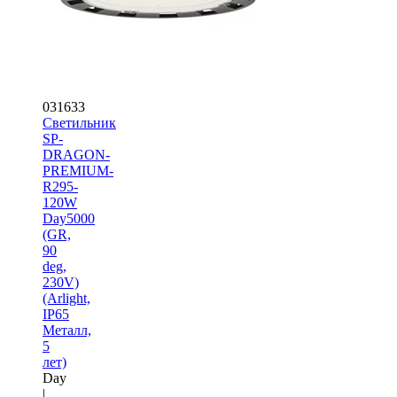
031633
Светильник
SP-
DRAGON-
PREMIUM-
R295-
120W
Day5000
(GR,
90
deg,
230V)
(Arlight,
IP65
Металл,
5
лет)
Day
|