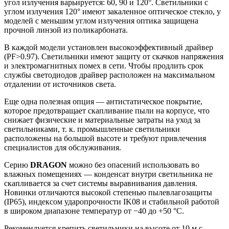
угол излучения варьируется: 60, 90 и 120°. Светильники с
углом излучения 120° имеют закаленное оптическое стекло, у
моделей с меньшим углом излучения оптика защищена
прочной линзой из поликарбоната.
В каждой модели установлен высокоэффективный драйвер
(PF>0.97). Светильники имеют защиту от скачков напряжения
и электромагнитных помех в сети. Чтобы продлить срок
службы светодиодов драйвер расположен на максимальном
отдалении от источников света.
Еще одна полезная опция — антистатическое покрытие,
которое предотвращает скапливание пыли на корпусе, что
снижает физические и материальные затраты на уход за
светильниками, т. к. промышленные светильники
расположены на большой высоте и требуют привлечения
специалистов для обслуживания.
Серию
DRAGON
можно без опасений использовать во
влажных помещениях — конденсат внутри светильника не
скапливается за счет системы выравнивания давления.
Новинки отличаются высокой степенью пылевлагозащиты
(IP65), индексом ударопрочности IK08 и стабильной работой
в широком диапазоне температур от −40 до +50 °C.
Рекомендуется крепить светильники на высоте от 10 м с