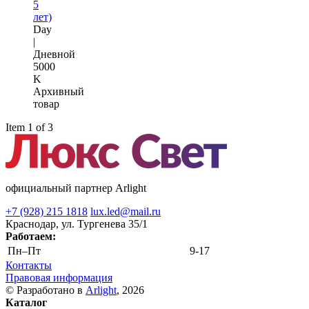
5
лет)
Day
|
Дневной
5000
K
Архивный
товар
Item 1 of 3
официальный партнер Arlight
+7 (928) 215 1818
lux.led@mail.ru
Краснодар, ул. Тургенева 35/1
Работаем:
Пн–Пт
9-17
Контакты
Правовая информация
© Разработано в
Arlight
, 2026
Каталог