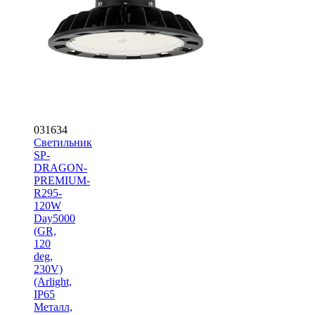
031634
Светильник
SP-
DRAGON-
PREMIUM-
R295-
120W
Day5000
(GR,
120
deg,
230V)
(Arlight,
IP65
Металл,