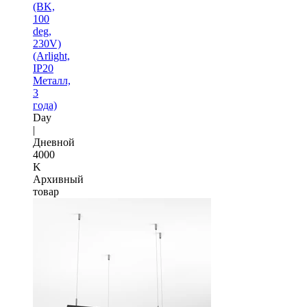
(BK,
100
deg,
230V)
(Arlight,
IP20
Металл,
3
года)
Day
|
Дневной
4000
K
Архивный
товар