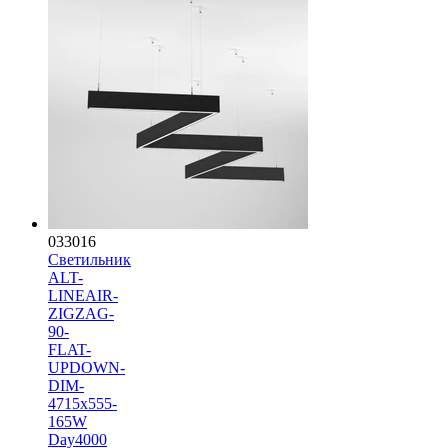
033016
Светильник
ALT-
LINEAIR-
ZIGZAG-
90-
FLAT-
UPDOWN-
DIM-
4715x555-
165W
Day4000