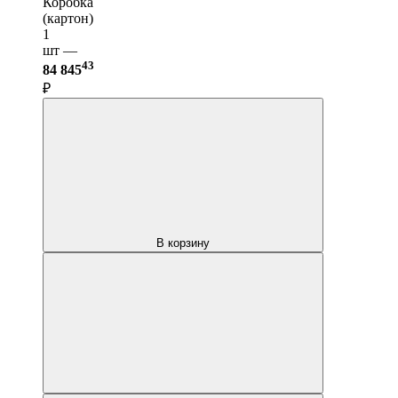
Коробка
(картон)
1
шт —
43
84 845
₽
В корзину