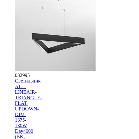
032995
Светильник
ALT-
LINEAIR-
TRIANGLE-
FLAT-
UPDOWN-
DIM-
1375-
130W
Day4000
(BK,