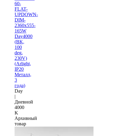
60-
FLAT-
UPDOWN-
DIM-
2360x555-
165W
Day4000
(BK,
100
deg,
230V)
(Arlight,
IP20
Металл,
3
года)
Day
|
Дневной
4000
K
Архивный
товар