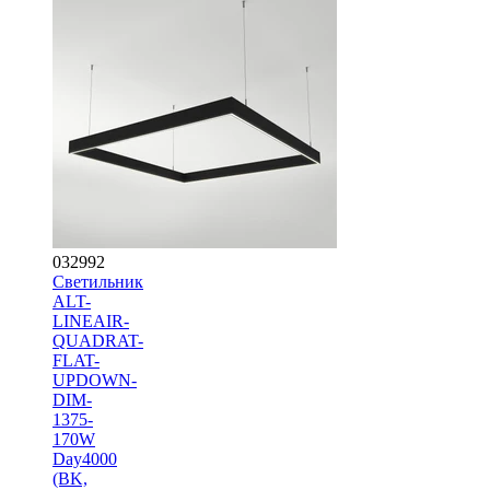
032992
Светильник
ALT-
LINEAIR-
QUADRAT-
FLAT-
UPDOWN-
DIM-
1375-
170W
Day4000
(BK,