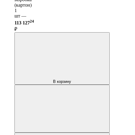
(картон)
1
шт —
24
113 127
₽
В корзину