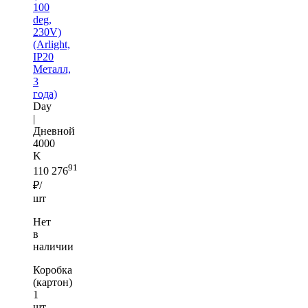
100
deg,
230V)
(Arlight,
IP20
Металл,
3
года)
Day
|
Дневной
4000
K
91
110 276
₽/
шт
Нет
в
наличии
Коробка
(картон)
1
шт —