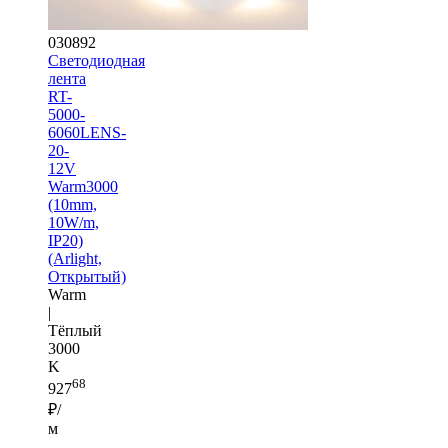
030892
Светодиодная
лента
RT-
5000-
6060LENS-
20-
12V
Warm3000
(10mm,
10W/m,
IP20)
(Arlight,
Открытый)
Warm
|
Тёплый
3000
K
68
927
₽/
м