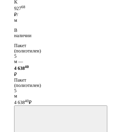
K
68
927
₽/
м
В
наличии
Пакет
(полиэтилен)
5
м —
40
4 638
₽
Пакет
(полиэтилен)
5
м
40
4 638
₽