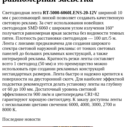
Светодиодная лента
RT-5000-6060LENS-20-12V
шириной 10
мм с рассеивающей линзой позволяет создавать качественную
световую рекламу. За счет использования новейших
светодиодов SMD 6060 с широким углом излучения 160°
получается равномерная яркая засветка без видимости темных
пятен. Плотность расстановки светодиодов — 100 шт./5 м.
Лента с линзами предназначена для создания широкого
спектра световой наружной рекламы: от тонких световых
панелей до больших рекламных конструкций, а также
интерьерной рекламы. Кратность резки ленты составляет
всего 1 светодиод (50 мм) и это преимущество можно
использовать при создании рекламных конструкций
нестандартных размеров. Лента быстро и надежно крепится к
поверхности на двусторонний скотч. Для наиболее эффектной
подсветки рекомендуется делать установку ленты на глубину
от 60 до 100 мм. Достаточный уровень световой
эффективности 900 лм/м и цветопередача CRI>82
гарантируют хорошую светоотдачу. К заказу доступны ленты
с несколькими цветами свечения: 6000, 4000, 3000, 2700 и
8000 К.
Последние новости