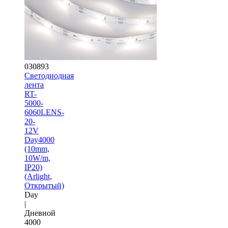
030893
Светодиодная
лента
RT-
5000-
6060LENS-
20-
12V
Day4000
(10mm,
10W/m,
IP20)
(Arlight,
Открытый)
Day
|
Дневной
4000