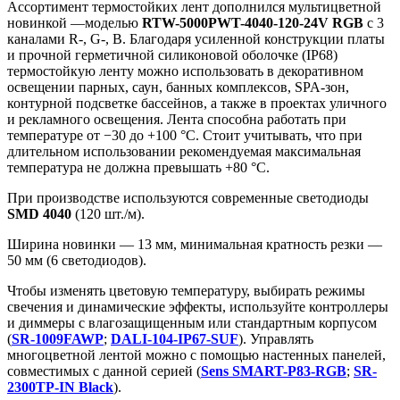
Ассортимент термостойких лент дополнился мультицветной
новинкой —моделью
RTW-5000PWT-4040-120-24V RGB
с 3
каналами R-, G-, B. Благодаря усиленной конструкции платы
и прочной герметичной силиконовой оболочке (IP68)
термостойкую ленту можно использовать в декоративном
освещении парных, саун, банных комплексов, SPA-зон,
контурной подсветке бассейнов, а также в проектах уличного
и рекламного освещения. Лента способна работать при
температуре от −30 до +100 °C. Стоит учитывать, что при
длительном использовании рекомендуемая максимальная
температура не должна превышать +80 °C.
При производстве используются современные светодиоды
SMD 4040
(120 шт./м).
Ширина новинки — 13 мм, минимальная кратность резки —
50 мм (6 светодиодов).
Чтобы изменять цветовую температуру, выбирать режимы
свечения и динамические эффекты, используйте контроллеры
и диммеры с влагозащищенным или стандартным корпусом
(
SR-1009FAWP
;
DALI-104-IP67-SUF
). Управлять
многоцветной лентой можно с помощью настенных панелей,
совместимых с данной серией (
Sens SMART-P83-RGB
;
SR-
2300TP-IN Black
).