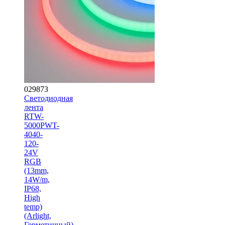
029873
Светодиодная
лента
RTW-
5000PWT-
4040-
120-
24V
RGB
(13mm,
14W/m,
IP68,
High
temp)
(Arlight,
Герметичный)