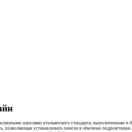
айн
лянными панелями итальянского стандарта, выполненными в бе
сть, позволяющая устанавливать панели в обычные подрозетник