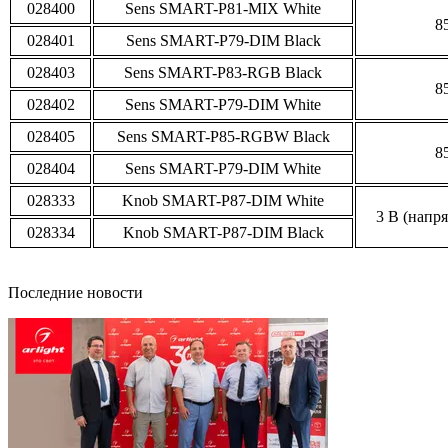
028400
Sens SMART-P81-MIX White
8
028401
Sens SMART-P79-DIM Black
028403
Sens SMART-P83-RGB Black
8
028402
Sens SMART-P79-DIM White
028405
Sens SMART-P85-RGBW Black
8
028404
Sens SMART-P79-DIM White
028333
Knob SMART-P87-DIM White
3 В (напр
028334
Knob SMART-P87-DIM Black
Последние новости