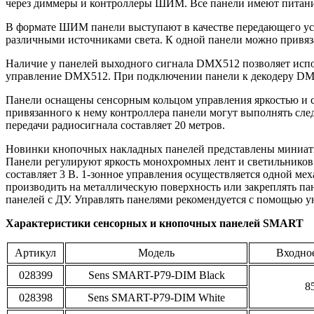
через диммеры и контроллеры ШИМ. Все панели имеют питание
В формате ШИМ панели выступают в качестве передающего уст
различными источниками света. К одной панели можно привяз
Наличие у панелей выходного сигнала DMX512 позволяет испол
управление DMX512. При подключении панели к декодеру DM
Панели оснащены сенсорным кольцом управления яркостью и 
привязанного к нему контроллера панели могут выполнять сле
передачи радиосигнала составляет 20 метров.
Новинки кнопочных накладных панелей представлены мини
Панели регулируют яркость монохромных лент и светильников
составляет 3 В. 1-зонное управления осуществляется одной м
производить на металлическую поверхность или закреплять па
панелей с ДУ. Управлять панелями рекомендуется с помощью
Характеристики сенсорных и кнопочных панелей SMART
Артикул
Модель
Входно
028399
Sens SMART-P79-DIM Black
8
028398
Sens SMART-P79-DIM White