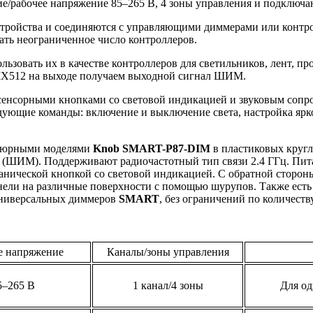
/рабочее напряжение 85–265 В, 4 зоны управления и подключаю
ройства и соединяются с управляющими диммерами или контрол
ать неограниченное число контроллеров.
ьзовать их в качестве контроллеров для светильников, лент, п
X512 на выходе получаем выходной сигнал ШИМ.
сенсорными кнопками со световой индикацией и звуковым сопр
дующие команды: включение и выключение света, настройка ярк
атюрными моделями
Knob SMART-P87-DIM
в пластиковых кругл
 (ШИМ). Поддерживают радиочастотный тип связи 2.4 ГГц. Пит
еханической кнопкой со световой индикацией. С обратной стор
нели на различные поверхности с помощью шурупов. Также есть
 универсальных диммеров
SMART
, без ограничений по количеств
е напряжение
Каналы/зоны управления
5–265 В
1 канал/4 зоны
Для о