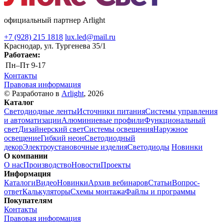
официальный партнер Arlight
+7 (928) 215 1818
lux.led@mail.ru
Краснодар, ул. Тургенева 35/1
Работаем:
Пн–Пт
9-17
Контакты
Правовая информация
© Разработано в
Arlight
, 2026
Каталог
Светодиодные ленты
Источники питания
Системы управления
и автоматизации
Алюминиевые профили
Функциональный
свет
Дизайнерский свет
Системы освещения
Наружное
освещение
Гибкий неон
Светодиодный
декор
Электроустановочные изделия
Светодиоды
Новинки
О компании
О нас
Производство
Новости
Проекты
Информация
Каталоги
Видео
Новинки
Архив вебинаров
Статьи
Вопрос-
ответ
Калькуляторы
Схемы монтажа
Файлы и программы
Покупателям
Контакты
Правовая информация