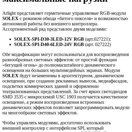
Arlight представляет герметичные управляемые RGB-модули
SOLEX
с режимом обхода «битого пикселя» и возможностью
автономной работы без внешнего контроллера.
Ассортиментный ряд представлен двумя моделями:
SOLEX-SPI-D30-3LED-12V RGB
(арт.027221);
SOLEX-SPI-D40-6LED-24V RGB
(арт. 027222)
Обе модификации могут использоваться для воспроизведения
разнообразных световых эффектов: от простой функции
«бегущий огонь» до полномасштабного динамического
освещения на больших мультимедийных экранах. Модули
SOLEX
будут незаменимы в архитектурном, динамическом
освещении, при создании рекламных вывесок, медиафасадов,
подсветки коммерческих зданий и оформлении
театрализованных представлений. За счет ярких светодиодов
SMD 3535 с микросхемой USC 1903 получается качественное
освещение, а режим воспроизведения встроенных
динамических эффектов позволяет запрограммировать модули
на многообразие световых эффектов.
Чтобы управлять модулями, достаточно использовать
внешний контроллер с интерфейсом SPI, который