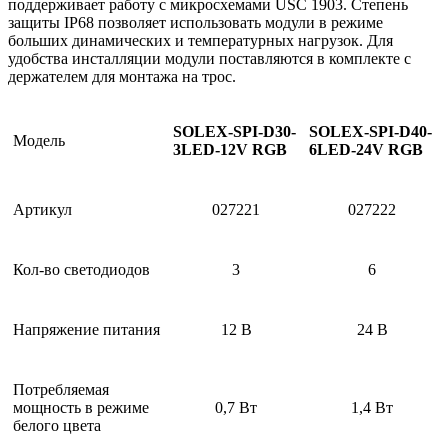
поддерживает работу с микросхемами USC 1903. Степень
защиты IP68 позволяет использовать модули в режиме
больших динамических и температурных нагрузок. Для
удобства инсталляции модули поставляются в комплекте с
держателем для монтажа на трос.
SOLEX-SPI-D30-
SOLEX-SPI-D40-
Модель
3LED-12V RGB
6LED-24V RGB
Артикул
027221
027222
Кол-во светодиодов
3
6
Напряжение питания
12 В
24 В
Потребляемая
мощность в режиме
0,7 Вт
1,4 Вт
белого цвета