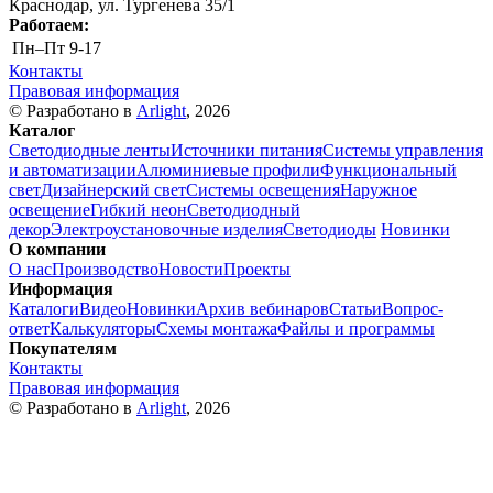
Краснодар, ул. Тургенева 35/1
Работаем:
Пн–Пт
9-17
Контакты
Правовая информация
© Разработано в
Arlight
, 2026
Каталог
Светодиодные ленты
Источники питания
Системы управления
и автоматизации
Алюминиевые профили
Функциональный
свет
Дизайнерский свет
Системы освещения
Наружное
освещение
Гибкий неон
Светодиодный
декор
Электроустановочные изделия
Светодиоды
Новинки
О компании
О нас
Производство
Новости
Проекты
Информация
Каталоги
Видео
Новинки
Архив вебинаров
Статьи
Вопрос-
ответ
Калькуляторы
Схемы монтажа
Файлы и программы
Покупателям
Контакты
Правовая информация
© Разработано в
Arlight
, 2026