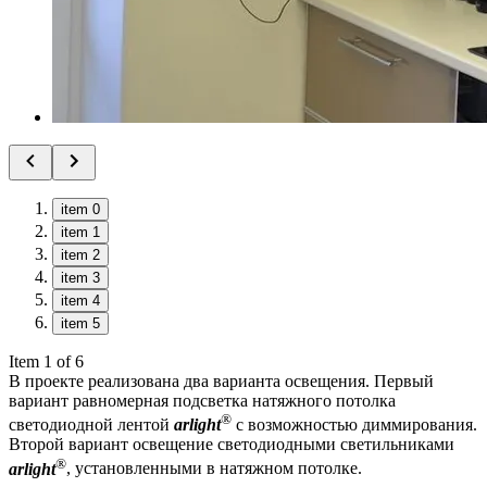
item 0
item 1
item 2
item 3
item 4
item 5
Item 1 of 6
В проекте реализована два варианта освещения. Первый
вариант равномерная подсветка натяжного потолка
®
светодиодной лентой
arlight
с возможностью диммирования.
Второй вариант освещение светодиодными светильниками
®
arlight
, установленными в натяжном потолке.