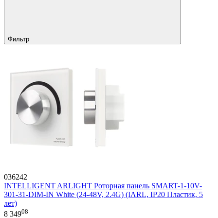
Фильтр
036242
INTELLIGENT ARLIGHT Роторная панель SMART-1-10V-
301-31-DIM-IN White (24-48V, 2.4G) (IARL, IP20 Пластик, 5
лет)
08
8 349