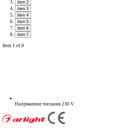
item 2
item 3
item 4
item 5
item 6
item 7
Item 1 of 8
Напряжение питания
230 V