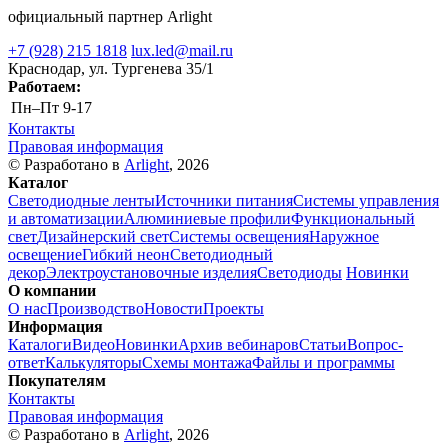
официальный партнер Arlight
+7 (928) 215 1818
lux.led@mail.ru
Краснодар, ул. Тургенева 35/1
Работаем:
Пн–Пт
9-17
Контакты
Правовая информация
© Разработано в
Arlight
, 2026
Каталог
Светодиодные ленты
Источники питания
Системы управления
и автоматизации
Алюминиевые профили
Функциональный
свет
Дизайнерский свет
Системы освещения
Наружное
освещение
Гибкий неон
Светодиодный
декор
Электроустановочные изделия
Светодиоды
Новинки
О компании
О нас
Производство
Новости
Проекты
Информация
Каталоги
Видео
Новинки
Архив вебинаров
Статьи
Вопрос-
ответ
Калькуляторы
Схемы монтажа
Файлы и программы
Покупателям
Контакты
Правовая информация
© Разработано в
Arlight
, 2026