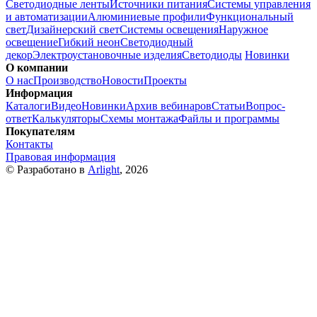
Светодиодные ленты
Источники питания
Системы управления
и автоматизации
Алюминиевые профили
Функциональный
свет
Дизайнерский свет
Системы освещения
Наружное
освещение
Гибкий неон
Светодиодный
декор
Электроустановочные изделия
Светодиоды
Новинки
О компании
О нас
Производство
Новости
Проекты
Информация
Каталоги
Видео
Новинки
Архив вебинаров
Статьи
Вопрос-
ответ
Калькуляторы
Схемы монтажа
Файлы и программы
Покупателям
Контакты
Правовая информация
© Разработано в
Arlight
, 2026