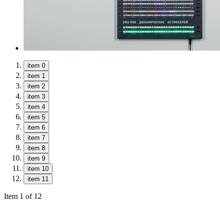
item 0
item 1
item 2
item 3
item 4
item 5
item 6
item 7
item 8
item 9
item 10
item 11
Item 1 of 12