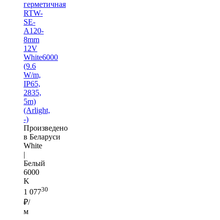
герметичная
RTW-
SE-
A120-
8mm
12V
White6000
(9.6
W/m,
IP65,
2835,
5m)
(Arlight,
-)
Произведено
в Беларуси
White
|
Белый
6000
K
30
1 077
₽/
м