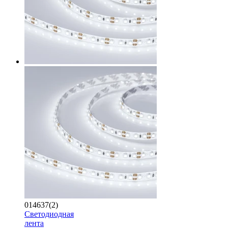
014637(2)
Светодиодная
лента