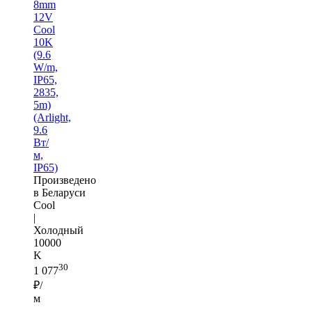
8mm
12V
Cool
10K
(9.6
W/m,
IP65,
2835,
5m)
(Arlight,
9.6
Вт/
м,
IP65)
Произведено
в Беларуси
Cool
|
Холодный
10000
K
30
1 077
₽/
м