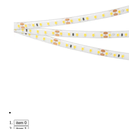
item 0
item 1