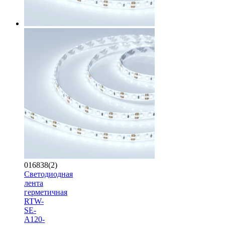
016838(2)
Светодиодная
лента
герметичная
RTW-
SE-
A120-