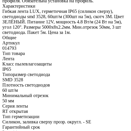
профиля. Обязательна установка на профиль.
Характеристики
Гибкая лента LUX, герметичная IP65 (силикон сверху),
светодиоды smd 3528, 60шт/м (300шт на 5м), скотч 3М. Цвет
ЗЕЛЁНЫЙ. Питание 12V, мощность 4.8 Вт/м (24 Вт на 5м),
угол 120°. Размеры 5000х8x2.2мм. Мин.отрезок 50мм, 3 шт
светодиода. Пакет 5м. Цена за 1м.
Общие
Артикул
014793
Тип товара
Лента
Класс пылевлагозащиты
IP65
Типоразмер светодиода
SMD 3528
Плотность светодиодов
60 шт/м
Минимальный отрезок
50 мм
Серия ленты
RT открытая
Тип герметизации
Силикон, заливка сверху прозр. округл. - SE
Гарантийный срок