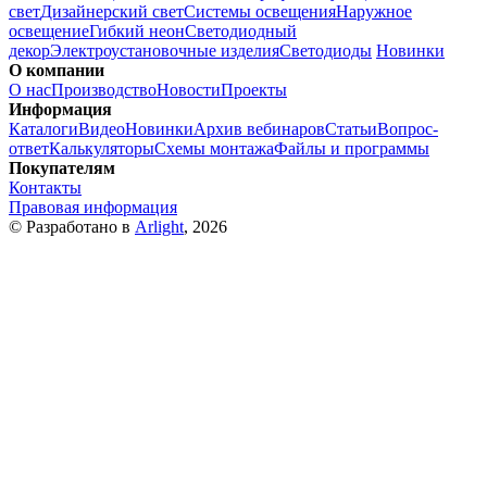
свет
Дизайнерский свет
Системы освещения
Наружное
освещение
Гибкий неон
Светодиодный
декор
Электроустановочные изделия
Светодиоды
Новинки
О компании
О нас
Производство
Новости
Проекты
Информация
Каталоги
Видео
Новинки
Архив вебинаров
Статьи
Вопрос-
ответ
Калькуляторы
Схемы монтажа
Файлы и программы
Покупателям
Контакты
Правовая информация
© Разработано в
Arlight
, 2026