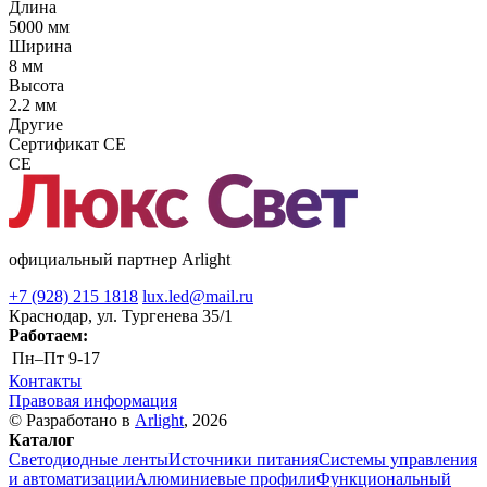
Длина
5000 мм
Ширина
8 мм
Высота
2.2 мм
Другие
Сертификат CE
CE
официальный партнер Arlight
+7 (928) 215 1818
lux.led@mail.ru
Краснодар, ул. Тургенева 35/1
Работаем:
Пн–Пт
9-17
Контакты
Правовая информация
© Разработано в
Arlight
, 2026
Каталог
Светодиодные ленты
Источники питания
Системы управления
и автоматизации
Алюминиевые профили
Функциональный