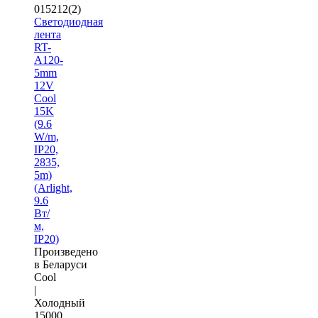
015212(2)
Светодиодная
лента
RT-
A120-
5mm
12V
Cool
15K
(9.6
W/m,
IP20,
2835,
5m)
(Arlight,
9.6
Вт/
м,
IP20)
Произведено
в Беларуси
Cool
|
Холодный
15000