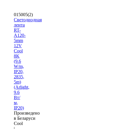
015005(2)
Светодиодная
лента
RT-
A120-
5mm
12V
Cool
8K
(9.6
W/m,
IP20,
2835,
5m)
(Arlight,
9.6
Вт/
м,
IP20)
Произведено
в Беларуси
Cool
|