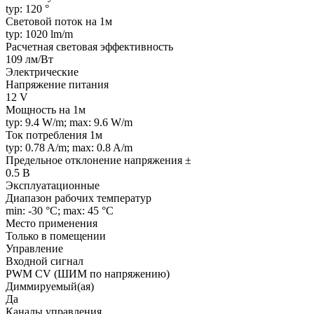
typ: 120 °
Световой поток на 1м
typ: 1020 lm/m
Расчетная световая эффективность
109 лм/Вт
Электрические
Напряжение питания
12 V
Мощность на 1м
typ: 9.4 W/m; max: 9.6 W/m
Ток потребления 1м
typ: 0.78 A/m; max: 0.8 A/m
Предельное отклонение напряжения ±
0.5 В
Эксплуатационные
Диапазон рабочих температур
min: -30 °C; max: 45 °C
Место применения
Только в помещении
Управление
Входной сигнал
PWM СV (ШИМ по напряжению)
Диммируемый(ая)
Да
Каналы управления