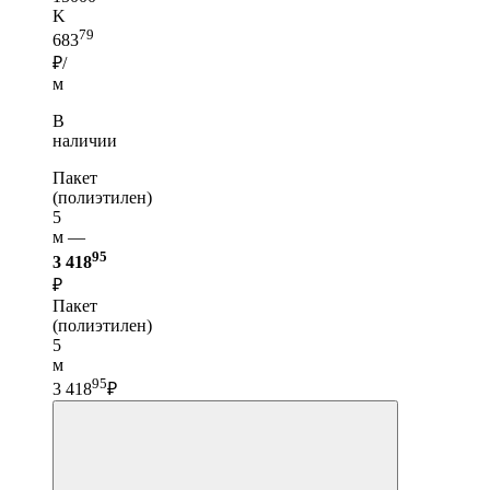
K
79
683
₽/
м
В
наличии
Пакет
(полиэтилен)
5
м —
95
3 418
₽
Пакет
(полиэтилен)
5
м
95
3 418
₽