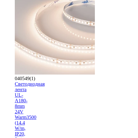
040549(1)
Светодиодная
лента
UL-
A180-
8mm
24V
Warm3500
(14.4
W/m,
IP20,