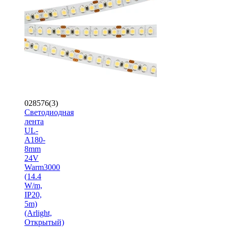
028576(3)
Светодиодная
лента
UL-
A180-
8mm
24V
Warm3000
(14.4
W/m,
IP20,
5m)
(Arlight,
Открытый)