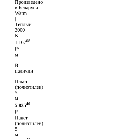
Произведено
в Беларуси
Warm
|
Тёплый
3000
K
08
1 167
₽/
м
В
наличии
Пакет
(полиэтилен)
5
м —
40
5 835
₽
Пакет
(полиэтилен)
5
м