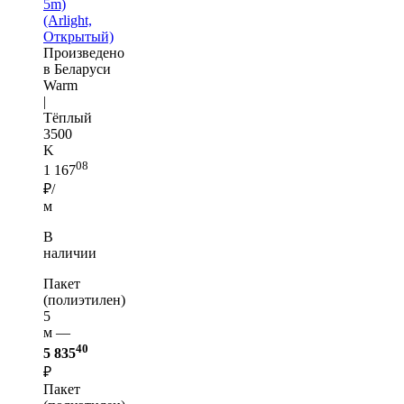
5m)
(Arlight,
Открытый)
Произведено
в Беларуси
Warm
|
Тёплый
3500
K
08
1 167
₽/
м
В
наличии
Пакет
(полиэтилен)
5
м —
40
5 835
₽
Пакет