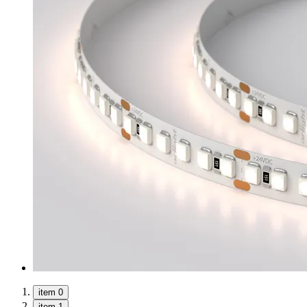
item 0
item 1